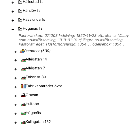
+
Hällestad
fs
+
Härslöv
fs
+
Hässlunda
fs
−
Höganäs
fs
Pastoratskod: 071003 Indelning: 1852-11-23 utbruten ur Väsby
som bruksförsamling, 1919-01-01 ej längre bruksförsamling.
Pastorat: eget. Husförhörslängd: 1854-. Födelsebok: 1854-.
+
Personer (
639
)
+
Allégatan 14
+
Allégatan 7
+
Enkor nr 89
+
Fabriksområdet övre
+
Gruvan
+
Hultabo
+
Höganäs
+
Kullagatan 132