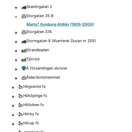
+
Skanörgatan 2
−
Storgatan 35 B
Marta* Gunborg Ahlbin (1909-2000)
+
Storgatan 37A
+
Stormgatan 8 (Kvarteret Duvan nr 205)
+
Strandbaden
+
Tjörröd
+
Å församlingen skrivne
+
Ålderdomshemmet
+
Högseröd
fs
+
Hököpinge
fs
+
Höllviken
fs
+
Hörby
fs
+
Hörup
fs