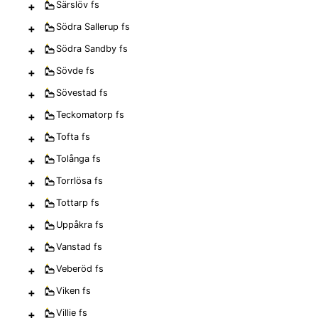
+
Särslöv
fs
+
Södra Sallerup
fs
+
Södra Sandby
fs
+
Sövde
fs
+
Sövestad
fs
+
Teckomatorp
fs
+
Tofta
fs
+
Tolånga
fs
+
Torrlösa
fs
+
Tottarp
fs
+
Uppåkra
fs
+
Vanstad
fs
+
Veberöd
fs
+
Viken
fs
+
Villie
fs