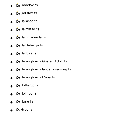
+
Gödelöv
fs
+
Görslöv
fs
+
Hallaröd
fs
+
Halmstad
fs
+
Hammarlunda
fs
+
Hardeberga
fs
+
Harlösa
fs
+
Helsingborgs Gustav Adolf
fs
+
Helsingborgs landsförsamling
fs
+
Helsingborgs Maria
fs
+
Hofterup
fs
+
Holmby
fs
+
Husie
fs
+
Hyby
fs