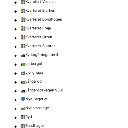
+
Kvaretert Vesslan
+
Kvarteret Björken
+
Kvarteret Bondhögen
+
Kvarteret Freja
+
Kvarteret Orren
+
Kvarteret Sippran
+
Kyrkogårdsgatan 4
+
Lerberget
+
Ljunghaga
+
Långaröd
+
Långarödsvägen 98 B
+
Nya Bageriet
+
Nyhamnsläge
+
Ryd
+
Sandflyget