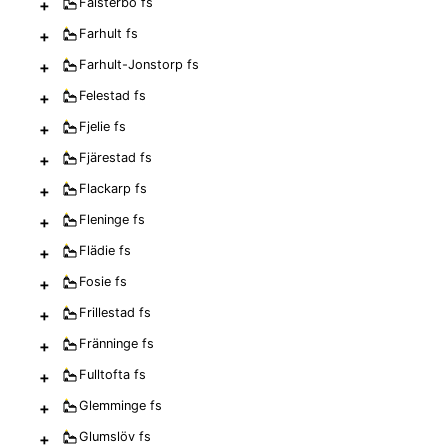
+
Falsterbo
fs
+
Farhult
fs
+
Farhult-Jonstorp
fs
+
Felestad
fs
+
Fjelie
fs
+
Fjärestad
fs
+
Flackarp
fs
+
Fleninge
fs
+
Flädie
fs
+
Fosie
fs
+
Frillestad
fs
+
Fränninge
fs
+
Fulltofta
fs
+
Glemminge
fs
+
Glumslöv
fs