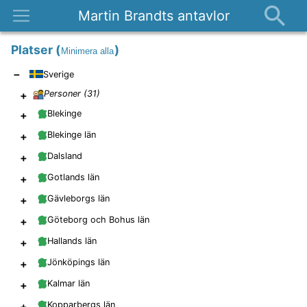
Martin Brandts antavlor
Platser
Platser
(
)
Minimera alla
Nyheter
−
Sverige
Om
+
Personer (
31
)
Kontakt
+
Blekinge
+
Blekinge län
+
Dalsland
+
Gotlands län
+
Gävleborgs län
+
Göteborg och Bohus län
+
Hallands län
+
Jönköpings län
+
Kalmar län
+
Kopparbergs län