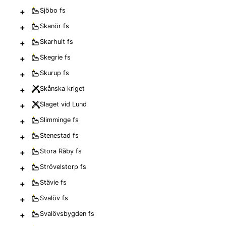
+
Sjöbo
fs
+
Skanör
fs
+
Skarhult
fs
+
Skegrie
fs
+
Skurup
fs
+
Skånska kriget
+
Slaget vid Lund
+
Slimminge
fs
+
Stenestad
fs
+
Stora Råby
fs
+
Strövelstorp
fs
+
Stävie
fs
+
Svalöv
fs
+
Svalövsbygden
fs