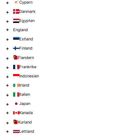
+
Cypern
+
Danmark
+
Egypten
+
England
+
Estland
+
Finland
+
Flandern
+
Frankrike
+
Indonesien
+
Irland
+
Italien
+
Japan
+
Kanada
+
Kurland
+
Lettland