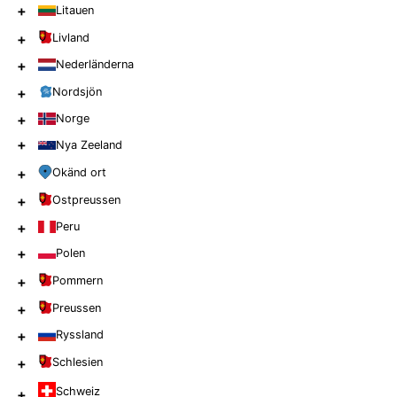
+
Litauen
+
Livland
+
Nederländerna
+
Nordsjön
+
Norge
+
Nya Zeeland
+
Okänd ort
+
Ostpreussen
+
Peru
+
Polen
+
Pommern
+
Preussen
+
Ryssland
+
Schlesien
Schweiz
+