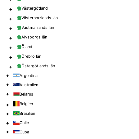
+
Västergötland
+
Västernorrlands län
+
Västmanlands län
+
Älvsborgs län
+
Öland
+
Örebro län
+
Östergötlands län
+
Argentina
+
Australien
+
Belarus
Belgien
+
+
Brasilien
+
Chile
+
Cuba