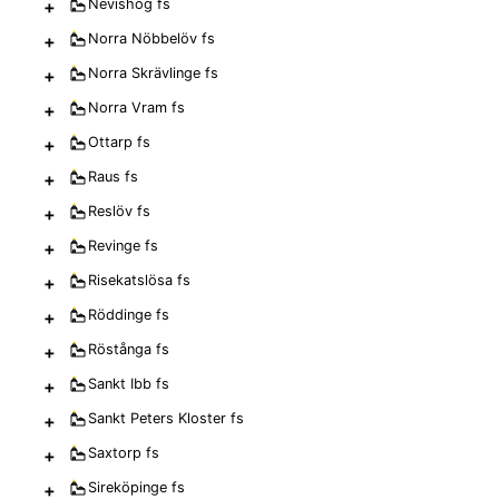
+
Nevishög
fs
+
Norra Nöbbelöv
fs
+
Norra Skrävlinge
fs
+
Norra Vram
fs
+
Ottarp
fs
+
Raus
fs
+
Reslöv
fs
+
Revinge
fs
+
Risekatslösa
fs
+
Röddinge
fs
+
Röstånga
fs
+
Sankt Ibb
fs
+
Sankt Peters Kloster
fs
+
Saxtorp
fs
+
Sireköpinge
fs