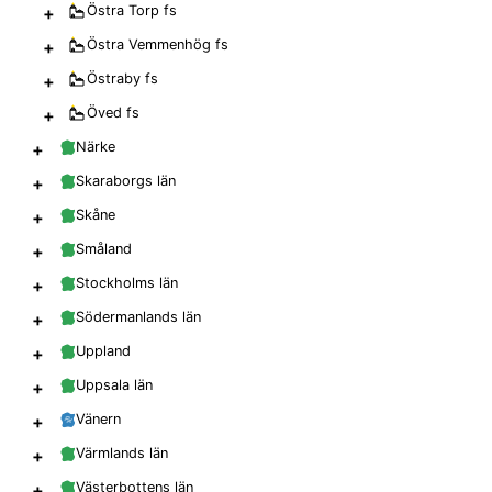
+
Östra Torp
fs
+
Östra Vemmenhög
fs
+
Östraby
fs
+
Öved
fs
+
Närke
+
Skaraborgs län
+
Skåne
+
Småland
+
Stockholms län
+
Södermanlands län
+
Uppland
+
Uppsala län
+
Vänern
+
Värmlands län
+
Västerbottens län