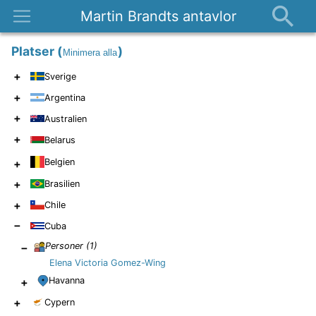
Martin Brandts antavlor
Platser
Platser
(
)
Minimera alla
Nyheter
+
Sverige
Om
+
Argentina
Kontakt
+
Australien
+
Belarus
Belgien
+
+
Brasilien
+
Chile
−
Cuba
−
Personer (
1
)
Elena Victoria Gomez-Wing
+
Havanna
+
Cypern