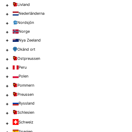
+
Livland
+
Nederländerna
+
Nordsjön
+
Norge
+
Nya Zeeland
+
Okänd ort
+
Ostpreussen
+
Peru
+
Polen
+
Pommern
+
Preussen
+
Ryssland
+
Schlesien
Schweiz
+
+
Spanien