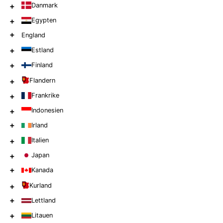
+
Danmark
+
Egypten
+
England
+
Estland
+
Finland
+
Flandern
+
Frankrike
+
Indonesien
+
Irland
+
Italien
+
Japan
+
Kanada
+
Kurland
+
Lettland
+
Litauen