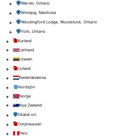
+
Warren, Ontario
+
Winnipig, Manitoba
+
Woodingford Lodge, Woodstock, Ontario
+
York, Ontario
+
Kurland
+
Lettland
+
Litauen
+
Livland
+
Nederländerna
+
Nordsjön
+
Norge
+
Nya Zeeland
+
Okänd ort
+
Ostpreussen
+
Peru