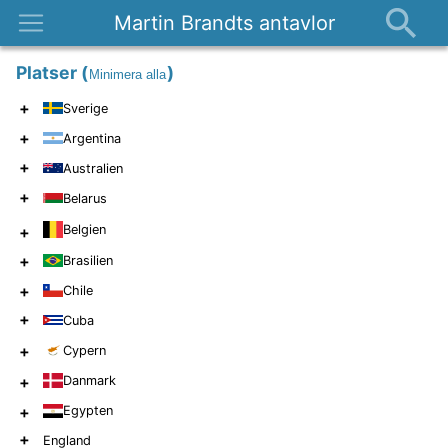
Martin Brandts antavlor
Platser
Platser
(
)
Minimera alla
Nyheter
+
Sverige
Om
+
Argentina
Kontakt
+
Australien
+
Belarus
Belgien
+
+
Brasilien
+
Chile
+
Cuba
+
Cypern
+
Danmark
+
Egypten
+
England