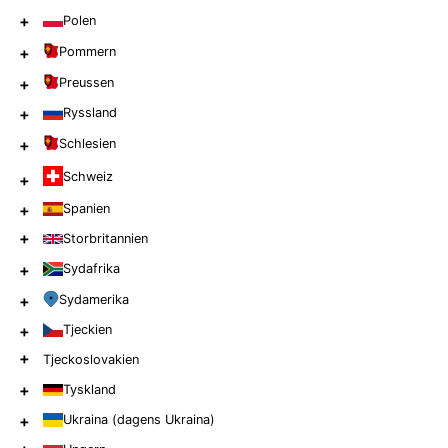
+
Polen
+
Pommern
+
Preussen
+
Ryssland
+
Schlesien
Schweiz
+
+
Spanien
+
Storbritannien
+
Sydafrika
+
Sydamerika
+
Tjeckien
+
Tjeckoslovakien
+
Tyskland
+
Ukraina (dagens Ukraina)