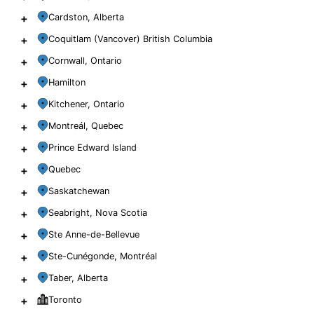
+
Cardston, Alberta
+
Coquitlam (Vancover) British Columbia
+
Cornwall, Ontario
+
Hamilton
+
Kitchener, Ontario
+
Montreál, Quebec
+
Prince Edward Island
+
Quebec
+
Saskatchewan
+
Seabright, Nova Scotia
+
Ste Anne-de-Bellevue
+
Ste-Cunégonde, Montréal
+
Taber, Alberta
+
Toronto