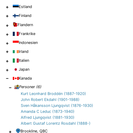
+
Estland
+
Finland
+
Flandern
+
Frankrike
+
Indonesien
+
Irland
+
Italien
+
Japan
−
Kanada
−
Personer (
6
)
Kurt Leonhard Broddén (1887-1920)
John Robert Ekdahl (1901-1988)
Sven Håkansson Ljungqvist (1876-1930)
Amanda C Leduc (1873-1940)
Alfred Ljungqvist (1881-1930)
Albert Gustaf Lorentz Rosdahl (1888-)
+
Brookline, QBC