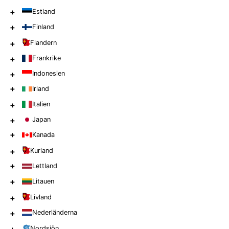
+
Estland
+
Finland
+
Flandern
+
Frankrike
+
Indonesien
+
Irland
+
Italien
+
Japan
+
Kanada
+
Kurland
+
Lettland
+
Litauen
+
Livland
+
Nederländerna
Nordsjön