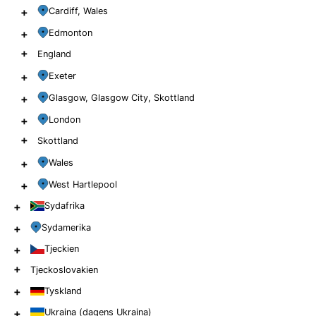
+
Cardiff, Wales
+
Edmonton
+
England
+
Exeter
+
Glasgow, Glasgow City, Skottland
+
London
+
Skottland
+
Wales
+
West Hartlepool
+
Sydafrika
+
Sydamerika
+
Tjeckien
+
Tjeckoslovakien
+
Tyskland
+
Ukraina (dagens Ukraina)