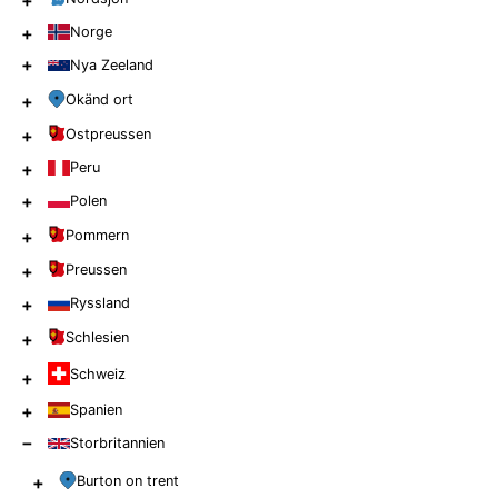
+
+
Norge
+
Nya Zeeland
+
Okänd ort
+
Ostpreussen
+
Peru
+
Polen
+
Pommern
+
Preussen
+
Ryssland
+
Schlesien
Schweiz
+
+
Spanien
−
Storbritannien
+
Burton on trent