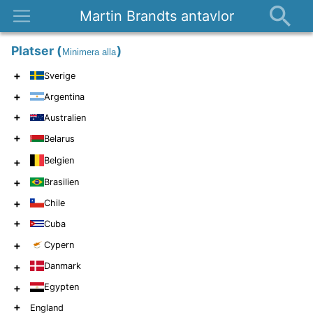
Martin Brandts antavlor
Platser
Platser
(
)
Minimera alla
Nyheter
+
Sverige
Om
+
Argentina
Kontakt
+
Australien
+
Belarus
Belgien
+
+
Brasilien
+
Chile
+
Cuba
+
Cypern
+
Danmark
+
Egypten
+
England