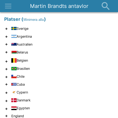
Martin Brandts antavlor
Platser
Platser
(
)
Minimera alla
Nyheter
+
Sverige
Om
+
Argentina
Kontakt
+
Australien
+
Belarus
Belgien
+
+
Brasilien
+
Chile
+
Cuba
+
Cypern
+
Danmark
+
Egypten
+
England