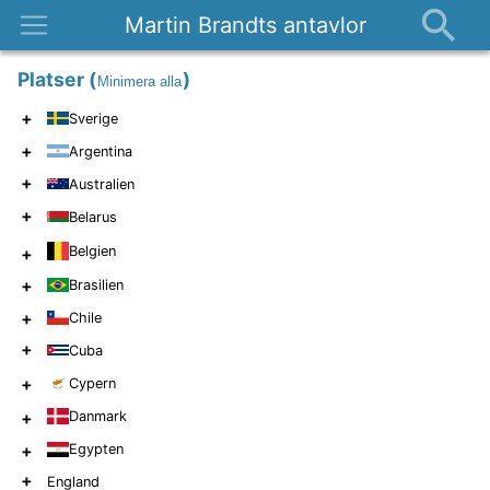
Martin Brandts antavlor
Platser
Platser
(
)
Minimera alla
Nyheter
+
Sverige
Om
+
Argentina
Kontakt
+
Australien
+
Belarus
Belgien
+
+
Brasilien
+
Chile
+
Cuba
+
Cypern
+
Danmark
+
Egypten
+
England