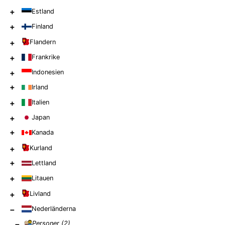
+
Estland
+
Finland
+
Flandern
+
Frankrike
+
Indonesien
+
Irland
+
Italien
+
Japan
+
Kanada
+
Kurland
+
Lettland
+
Litauen
+
Livland
−
Nederländerna
−
Personer (
2
)