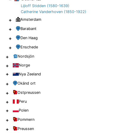
Lijloff Stidden (1580-1639)
Catherine Vanderhoven (1850-1922)
+
Amsterdam
+
Barabant
+
Den Haag
+
Enschede
+
Nordsjön
+
Norge
+
Nya Zeeland
+
Okänd ort
+
Ostpreussen
+
Peru
+
Polen
+
Pommern
+
Preussen