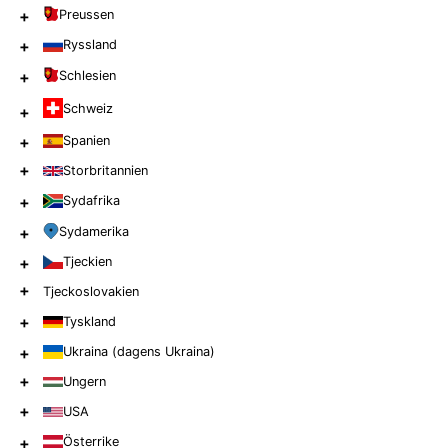
+
Preussen
+
Ryssland
+
Schlesien
Schweiz
+
+
Spanien
+
Storbritannien
+
Sydafrika
+
Sydamerika
+
Tjeckien
+
Tjeckoslovakien
+
Tyskland
+
Ukraina (dagens Ukraina)
+
Ungern
+
USA
+
Österrike