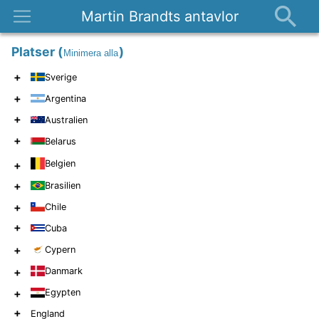
Martin Brandts antavlor
Platser
Platser
(
)
Minimera alla
Nyheter
+
Sverige
Om
+
Argentina
Kontakt
+
Australien
+
Belarus
Belgien
+
+
Brasilien
+
Chile
+
Cuba
+
Cypern
+
Danmark
+
Egypten
+
England