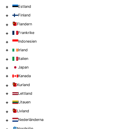
+
Estland
+
Finland
+
Flandern
+
Frankrike
+
Indonesien
+
Irland
+
Italien
+
Japan
+
Kanada
+
Kurland
+
Lettland
+
Litauen
+
Livland
+
Nederländerna
Nordsjön