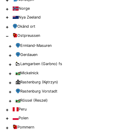
+
+
Norge
+
Nya Zeeland
+
Okänd ort
−
Ostpreussen
+
Ermland-Masuren
+
Gerdauen
+
Lamgarben (Garbno)
fs
+
Mickelnick
+
Rastenburg (Kętrzyn)
+
Rastenburg Vorstadt
+
Rössel (Reszel)
+
Peru
+
Polen
+
Pommern