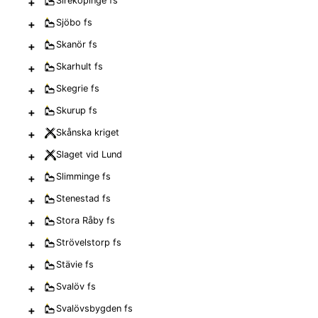
+
Sireköpinge
fs
+
Sjöbo
fs
+
Skanör
fs
+
Skarhult
fs
+
Skegrie
fs
+
Skurup
fs
+
Skånska kriget
+
Slaget vid Lund
+
Slimminge
fs
+
Stenestad
fs
+
Stora Råby
fs
+
Strövelstorp
fs
+
Stävie
fs
+
Svalöv
fs
+
Svalövsbygden
fs