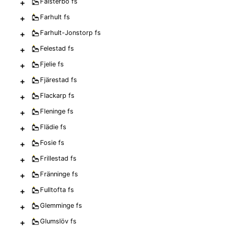
+
Falsterbo
fs
+
Farhult
fs
+
Farhult-Jonstorp
fs
+
Felestad
fs
+
Fjelie
fs
+
Fjärestad
fs
+
Flackarp
fs
+
Fleninge
fs
+
Flädie
fs
+
Fosie
fs
+
Frillestad
fs
+
Fränninge
fs
+
Fulltofta
fs
+
Glemminge
fs
+
Glumslöv
fs