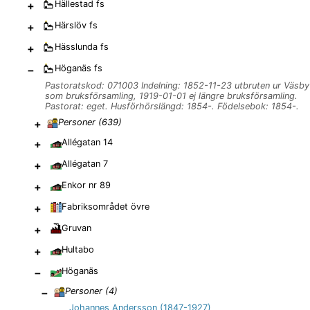
+
Hällestad
fs
+
Härslöv
fs
+
Hässlunda
fs
−
Höganäs
fs
Pastoratskod: 071003 Indelning: 1852-11-23 utbruten ur Väsby
som bruksförsamling, 1919-01-01 ej längre bruksförsamling.
Pastorat: eget. Husförhörslängd: 1854-. Födelsebok: 1854-.
+
Personer (
639
)
+
Allégatan 14
+
Allégatan 7
+
Enkor nr 89
+
Fabriksområdet övre
+
Gruvan
+
Hultabo
−
Höganäs
−
Personer (
4
)
Johannes Andersson (1847-1927)