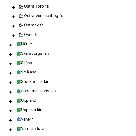
+
Östra Torp
fs
+
Östra Vemmenhög
fs
+
Östraby
fs
+
Öved
fs
+
Närke
+
Skaraborgs län
+
Skåne
+
Småland
+
Stockholms län
+
Södermanlands län
+
Uppland
+
Uppsala län
+
Vänern
+
Värmlands län