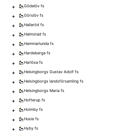
+
Gödelöv
fs
+
Görslöv
fs
+
Hallaröd
fs
+
Halmstad
fs
+
Hammarlunda
fs
+
Hardeberga
fs
+
Harlösa
fs
+
Helsingborgs Gustav Adolf
fs
+
Helsingborgs landsförsamling
fs
+
Helsingborgs Maria
fs
+
Hofterup
fs
+
Holmby
fs
+
Husie
fs
+
Hyby
fs