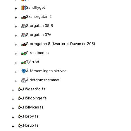
+
Sandflyget
+
Skanörgatan 2
+
Storgatan 35 B
+
Storgatan 37A
+
Stormgatan 8 (Kvarteret Duvan nr 205)
+
Strandbaden
+
Tjörröd
+
Å församlingen skrivne
+
Ålderdomshemmet
+
Högseröd
fs
+
Hököpinge
fs
+
Höllviken
fs
+
Hörby
fs
+
Hörup
fs