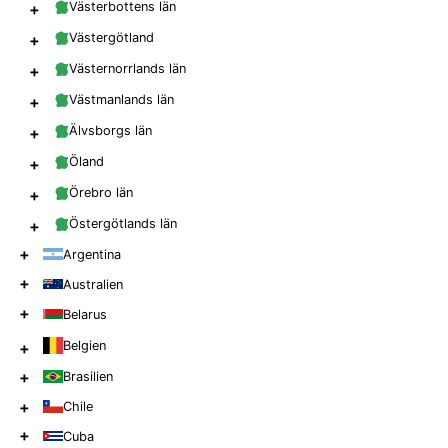
+
Västerbottens län
+
Västergötland
+
Västernorrlands län
+
Västmanlands län
+
Älvsborgs län
+
Öland
+
Örebro län
+
Östergötlands län
+
Argentina
+
Australien
+
Belarus
Belgien
+
+
Brasilien
+
Chile
+
Cuba