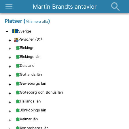
Martin Brandts antavlor
Platser
Platser
(
)
Minimera alla
Nyheter
−
Sverige
Om
+
Personer (
31
)
Kontakt
+
Blekinge
+
Blekinge län
+
Dalsland
+
Gotlands län
+
Gävleborgs län
+
Göteborg och Bohus län
+
Hallands län
+
Jönköpings län
+
Kalmar län
+
Kopparbergs län