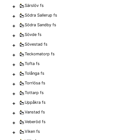
+
Särslöv
fs
+
Södra Sallerup
fs
+
Södra Sandby
fs
+
Sövde
fs
+
Sövestad
fs
+
Teckomatorp
fs
+
Tofta
fs
+
Tolånga
fs
+
Torrlösa
fs
+
Tottarp
fs
+
Uppåkra
fs
+
Vanstad
fs
+
Veberöd
fs
+
Viken
fs