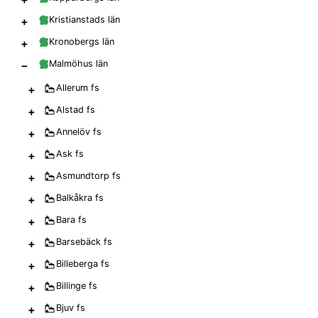
+
Kristianstads län
+
Kronobergs län
−
Malmöhus län
+
Allerum
fs
+
Alstad
fs
+
Annelöv
fs
+
Ask
fs
+
Asmundtorp
fs
+
Balkåkra
fs
+
Bara
fs
+
Barsebäck
fs
+
Billeberga
fs
+
Billinge
fs
+
Bjuv
fs