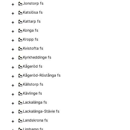
+
Jonstorp
fs
+
Katslösa
fs
+
Kattarp
fs
+
Konga
fs
+
Kropp
fs
+
Kvistofta
fs
+
Kyrkheddinge
fs
+
Kågeröd
fs
+
Kågeröd-Röstånga
fs
+
Källstorp
fs
+
Kävlinge
fs
+
Lackalänga
fs
+
Lackalänga-Stävie
fs
+
Landskrona
fs
+
Limhamn
fs