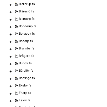
+
Bjällerup
fs
+
Bjäresjö
fs
+
Blentarp
fs
+
Bonderup
fs
+
Borgeby
fs
+
Bosarp
fs
+
Brunnby
fs
+
Brågarp
fs
+
Burlöv
fs
+
Bårslöv
fs
+
Börringe
fs
+
Ekeby
fs
+
Esarp
fs
+
Eslöv
fs