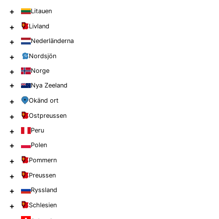
+
Litauen
+
Livland
+
Nederländerna
+
Nordsjön
+
Norge
+
Nya Zeeland
+
Okänd ort
+
Ostpreussen
+
Peru
+
Polen
+
Pommern
+
Preussen
+
Ryssland
+
Schlesien