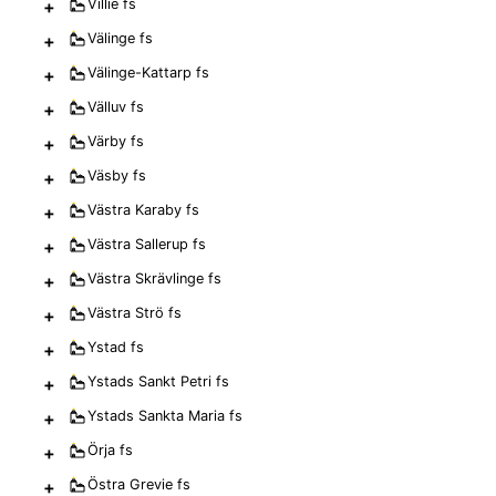
+
Villie
fs
+
Välinge
fs
+
Välinge-Kattarp
fs
+
Välluv
fs
+
Värby
fs
+
Väsby
fs
+
Västra Karaby
fs
+
Västra Sallerup
fs
+
Västra Skrävlinge
fs
+
Västra Strö
fs
+
Ystad
fs
+
Ystads Sankt Petri
fs
+
Ystads Sankta Maria
fs
+
Örja
fs
+
Östra Grevie
fs