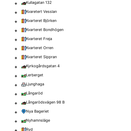
+
Kullagatan 132
+
Kvaretert Vesslan
+
Kvarteret Björken
+
Kvarteret Bondhögen
+
Kvarteret Freja
+
Kvarteret Orren
+
Kvarteret Sippran
+
Kyrkogårdsgatan 4
+
Lerberget
+
Ljunghaga
+
Långaröd
+
Långarödsvägen 98 B
+
Nya Bageriet
+
Nyhamnsläge
+
Ryd