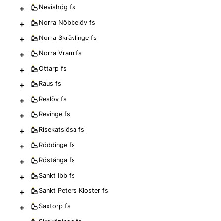
+
Nevishög
fs
+
Norra Nöbbelöv
fs
+
Norra Skrävlinge
fs
+
Norra Vram
fs
+
Ottarp
fs
+
Raus
fs
+
Reslöv
fs
+
Revinge
fs
+
Risekatslösa
fs
+
Röddinge
fs
+
Röstånga
fs
+
Sankt Ibb
fs
+
Sankt Peters Kloster
fs
+
Saxtorp
fs