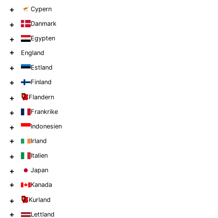
+
Cypern
+
Danmark
+
Egypten
+
England
+
Estland
+
Finland
+
Flandern
+
Frankrike
+
Indonesien
+
Irland
+
Italien
+
Japan
+
Kanada
+
Kurland
+
Lettland