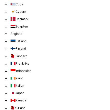
+
Cuba
+
Cypern
+
Danmark
+
Egypten
+
England
+
Estland
+
Finland
+
Flandern
+
Frankrike
+
Indonesien
+
Irland
+
Italien
+
Japan
+
Kanada
+
Kurland