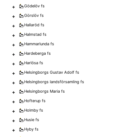
+
Gödelöv
fs
+
Görslöv
fs
+
Hallaröd
fs
+
Halmstad
fs
+
Hammarlunda
fs
+
Hardeberga
fs
+
Harlösa
fs
+
Helsingborgs Gustav Adolf
fs
+
Helsingborgs landsförsamling
fs
+
Helsingborgs Maria
fs
+
Hofterup
fs
+
Holmby
fs
+
Husie
fs
+
Hyby
fs