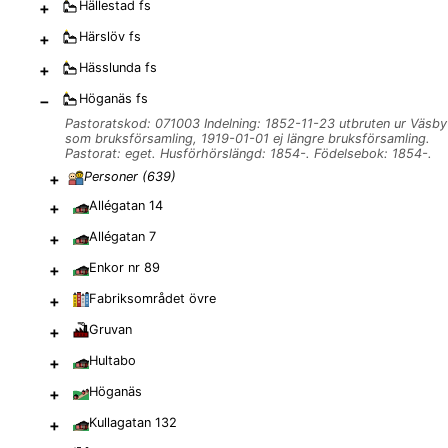
+
Hällestad
fs
+
Härslöv
fs
+
Hässlunda
fs
−
Höganäs
fs
Pastoratskod: 071003 Indelning: 1852-11-23 utbruten ur Väsby
som bruksförsamling, 1919-01-01 ej längre bruksförsamling.
Pastorat: eget. Husförhörslängd: 1854-. Födelsebok: 1854-.
+
Personer (
639
)
+
Allégatan 14
+
Allégatan 7
+
Enkor nr 89
+
Fabriksområdet övre
+
Gruvan
+
Hultabo
+
Höganäs
+
Kullagatan 132