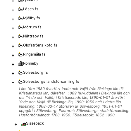
+
+
Lösen
fs
+
Mjällby
fs
+
Mörrum
fs
+
Nättraby
fs
+
Olofströms kbfd
fs
+
Ringamåla
fs
+
Ronneby
+
Sölvesborg
fs
−
Sölvesborgs landsförsamling
fs
Län: före 1880 överfört Ynde och Valjö från Blekinge län till
Kristianstads län, därefter -1889 huvuddelen i Blekinge län och
del (Ynde och Valjö) i Kristianstads län, 1890-01-01 återfört
Ynde och Valjö till Blekinge län, 1890-1950 helt i detta län.
Indelning: 1868-03-17 utbruten ur Sölvesborg, 1951-01-01
uppgått i Sölvesborg. Pastorat: Sölvesborgs stadsförsamling.
Husförhörslängd: 1768-1950. Födelsebok: 1852-1950.
+
Sissebäck