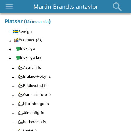
Martin Brandts antavlor
Platser
Platser
(
)
Minimera alla
Nyheter
−
Sverige
Om
+
Personer (
31
)
Kontakt
+
Blekinge
−
Blekinge län
+
Asarum
fs
+
Bräkne-Hoby
fs
+
Fridlevstad
fs
+
Gammalstorp
fs
+
Hjortsberga
fs
+
Jämshög
fs
+
Karlshamn
fs
Lyckå
fs