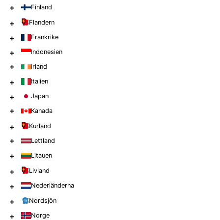
+
Finland
+
Flandern
+
Frankrike
+
Indonesien
+
Irland
+
Italien
+
Japan
+
Kanada
+
Kurland
+
Lettland
+
Litauen
+
Livland
+
Nederländerna
+
Nordsjön
+
Norge