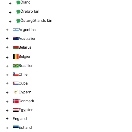
+
Öland
+
Örebro län
+
Östergötlands län
+
Argentina
+
Australien
+
Belarus
Belgien
+
+
Brasilien
+
Chile
+
Cuba
+
Cypern
+
Danmark
+
Egypten
+
England
+
Estland