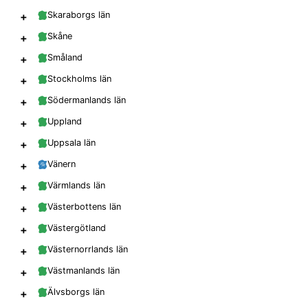
+
Skaraborgs län
+
Skåne
+
Småland
+
Stockholms län
+
Södermanlands län
+
Uppland
+
Uppsala län
+
Vänern
+
Värmlands län
+
Västerbottens län
+
Västergötland
+
Västernorrlands län
+
Västmanlands län
+
Älvsborgs län