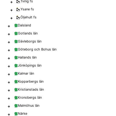
+
Tving
fs
+
Ysane
fs
+
Öljehult
fs
+
Dalsland
+
Gotlands län
+
Gävleborgs län
+
Göteborg och Bohus län
+
Hallands län
+
Jönköpings län
+
Kalmar län
+
Kopparbergs län
+
Kristianstads län
+
Kronobergs län
+
Malmöhus län
+
Närke