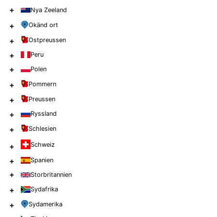
+
Nya Zeeland
+
Okänd ort
+
Ostpreussen
+
Peru
+
Polen
+
Pommern
+
Preussen
+
Ryssland
+
Schlesien
Schweiz
+
+
Spanien
+
Storbritannien
+
Sydafrika
+
Sydamerika