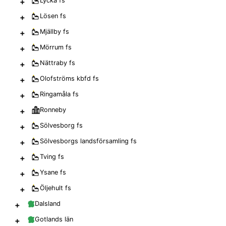
+
Lyckå
fs
+
Lösen
fs
+
Mjällby
fs
+
Mörrum
fs
+
Nättraby
fs
+
Olofströms kbfd
fs
+
Ringamåla
fs
+
Ronneby
+
Sölvesborg
fs
+
Sölvesborgs landsförsamling
fs
+
Tving
fs
+
Ysane
fs
+
Öljehult
fs
+
Dalsland
+
Gotlands län