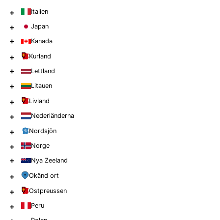
+
Italien
+
Japan
+
Kanada
+
Kurland
+
Lettland
+
Litauen
+
Livland
+
Nederländerna
+
Nordsjön
+
Norge
+
Nya Zeeland
+
Okänd ort
+
Ostpreussen
+
Peru