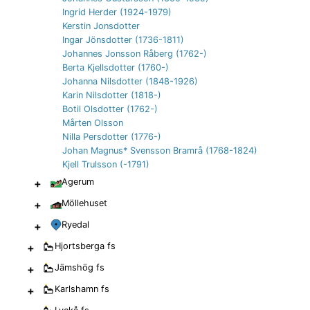
Ingrid Herder (1924-1979)
Kerstin Jonsdotter
Ingar Jönsdotter (1736-1811)
Johannes Jonsson Råberg (1762-)
Berta Kjellsdotter (1760-)
Johanna Nilsdotter (1848-1926)
Karin Nilsdotter (1818-)
Botil Olsdotter (1762-)
Mårten Olsson
Nilla Persdotter (1776-)
Johan Magnus* Svensson Bramrå (1768-1824)
Kjell Trulsson (-1791)
+
Agerum
+
Möllehuset
+
Ryedal
+
Hjortsberga
fs
+
Jämshög
fs
+
Karlshamn
fs