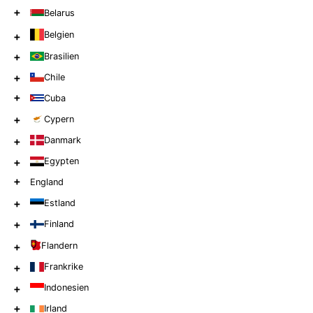
+
Belarus
Belgien
+
+
Brasilien
+
Chile
+
Cuba
+
Cypern
+
Danmark
+
Egypten
+
England
+
Estland
+
Finland
+
Flandern
+
Frankrike
+
Indonesien
+
Irland