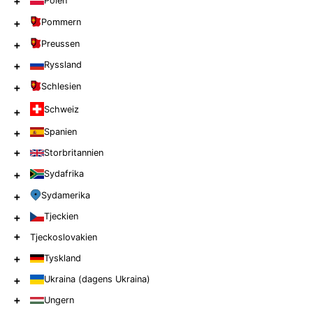
+
Polen
+
Pommern
+
Preussen
+
Ryssland
+
Schlesien
Schweiz
+
+
Spanien
+
Storbritannien
+
Sydafrika
+
Sydamerika
+
Tjeckien
+
Tjeckoslovakien
+
Tyskland
+
Ukraina (dagens Ukraina)
+
Ungern