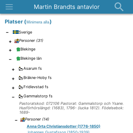
Martin Brandts antavlor
Platser
Platser
(
)
Minimera alla
Nyheter
−
Sverige
Om
+
Personer (
31
)
Kontakt
+
Blekinge
−
Blekinge län
+
Asarum
fs
+
Bräkne-Hoby
fs
+
Fridlevstad
fs
−
Gammalstorp
fs
Pastoratskod: 072106 Pastorat: Gammalstorp och Ysane.
Husförhörslängd: (1683), 1796- (lucka 1812). Födelsebok:
1689-
−
Personer (
14
)
Anna Orta Christiansdotter (1776-1850)
Johannes Gustafsson (1850-1939)