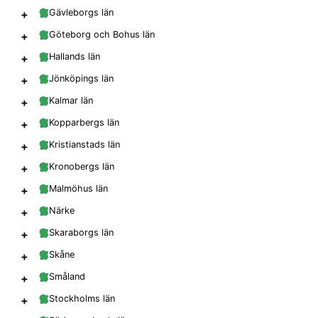
+
Gävleborgs län
+
Göteborg och Bohus län
+
Hallands län
+
Jönköpings län
+
Kalmar län
+
Kopparbergs län
+
Kristianstads län
+
Kronobergs län
+
Malmöhus län
+
Närke
+
Skaraborgs län
+
Skåne
+
Småland
+
Stockholms län