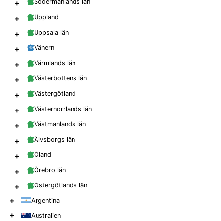
+
Södermanlands län
+
Uppland
+
Uppsala län
+
Vänern
+
Värmlands län
+
Västerbottens län
+
Västergötland
+
Västernorrlands län
+
Västmanlands län
+
Älvsborgs län
+
Öland
+
Örebro län
+
Östergötlands län
+
Argentina
+
Australien