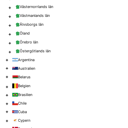
+
Västernorrlands län
+
Västmanlands län
+
Älvsborgs län
+
Öland
+
Örebro län
+
Östergötlands län
+
Argentina
+
Australien
+
Belarus
Belgien
+
+
Brasilien
+
Chile
+
Cuba
+
Cypern