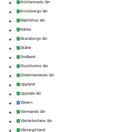
+
Kristianstads län
+
Kronobergs län
+
Malmöhus län
+
Närke
+
Skaraborgs län
+
Skåne
+
Småland
+
Stockholms län
+
Södermanlands län
+
Uppland
+
Uppsala län
+
Vänern
+
Värmlands län
+
Västerbottens län
+
Västergötland