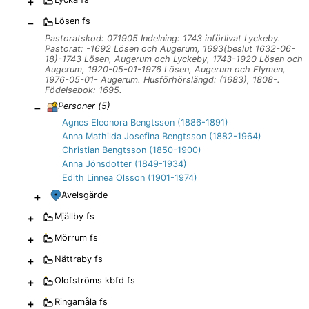
+
−
Lösen
fs
Pastoratskod: 071905 Indelning: 1743 införlivat Lyckeby.
Pastorat: -1692 Lösen och Augerum, 1693(beslut 1632-06-
18)-1743 Lösen, Augerum och Lyckeby, 1743-1920 Lösen och
Augerum, 1920-05-01-1976 Lösen, Augerum och Flymen,
1976-05-01- Augerum. Husförhörslängd: (1683), 1808-.
Födelsebok: 1695.
−
Personer (
5
)
Agnes Eleonora Bengtsson (1886-1891)
Anna Mathilda Josefina Bengtsson (1882-1964)
Christian Bengtsson (1850-1900)
Anna Jönsdotter (1849-1934)
Edith Linnea Olsson (1901-1974)
+
Avelsgärde
+
Mjällby
fs
+
Mörrum
fs
+
Nättraby
fs
+
Olofströms kbfd
fs
+
Ringamåla
fs