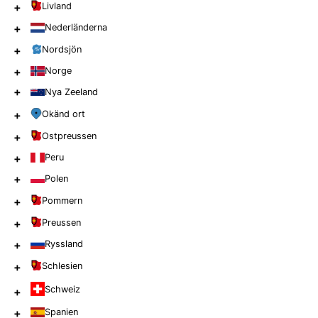
+
Livland
+
Nederländerna
+
Nordsjön
+
Norge
+
Nya Zeeland
+
Okänd ort
+
Ostpreussen
+
Peru
+
Polen
+
Pommern
+
Preussen
+
Ryssland
+
Schlesien
Schweiz
+
+
Spanien