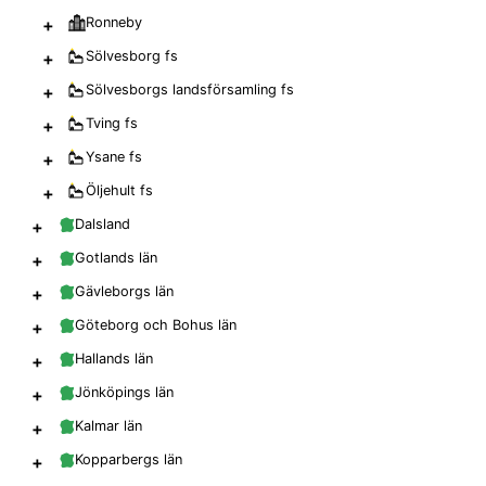
+
Ronneby
+
Sölvesborg
fs
+
Sölvesborgs landsförsamling
fs
+
Tving
fs
+
Ysane
fs
+
Öljehult
fs
+
Dalsland
+
Gotlands län
+
Gävleborgs län
+
Göteborg och Bohus län
+
Hallands län
+
Jönköpings län
+
Kalmar län
+
Kopparbergs län