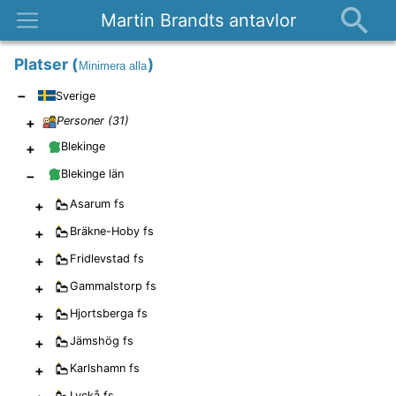
Martin Brandts antavlor
Platser
Platser
(
)
Minimera alla
Nyheter
−
Sverige
Om
+
Personer (
31
)
Kontakt
+
Blekinge
−
Blekinge län
+
Asarum
fs
+
Bräkne-Hoby
fs
+
Fridlevstad
fs
+
Gammalstorp
fs
+
Hjortsberga
fs
+
Jämshög
fs
+
Karlshamn
fs
Lyckå
fs