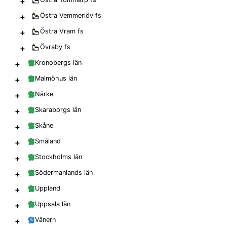
+
+
Östra Vemmerlöv
fs
+
Östra Vram
fs
+
Övraby
fs
+
Kronobergs län
+
Malmöhus län
+
Närke
+
Skaraborgs län
+
Skåne
+
Småland
+
Stockholms län
+
Södermanlands län
+
Uppland
+
Uppsala län
+
Vänern