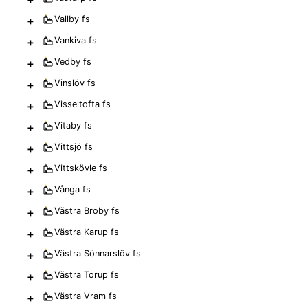
+
Vallby
fs
+
Vankiva
fs
+
Vedby
fs
+
Vinslöv
fs
+
Visseltofta
fs
+
Vitaby
fs
+
Vittsjö
fs
+
Vittskövle
fs
+
Vånga
fs
+
Västra Broby
fs
+
Västra Karup
fs
+
Västra Sönnarslöv
fs
+
Västra Torup
fs
+
Västra Vram
fs