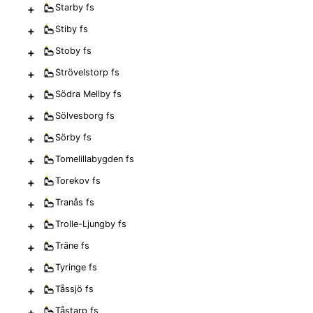
+
Starby
fs
+
Stiby
fs
+
Stoby
fs
+
Strövelstorp
fs
+
Södra Mellby
fs
+
Sölvesborg
fs
+
Sörby
fs
+
Tomelillabygden
fs
+
Torekov
fs
+
Tranås
fs
+
Trolle-Ljungby
fs
+
Träne
fs
+
Tyringe
fs
+
Tåssjö
fs
+
Tåstarp
fs