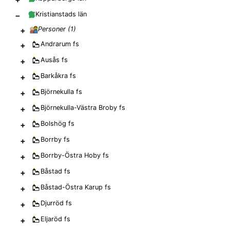
−
Kristianstads län
+
Personer (
1
)
+
Andrarum
fs
+
Ausås
fs
+
Barkåkra
fs
+
Björnekulla
fs
+
Björnekulla-Västra Broby
fs
+
Bolshög
fs
+
Borrby
fs
+
Borrby-Östra Hoby
fs
+
Båstad
fs
+
Båstad-Östra Karup
fs
+
Djurröd
fs
+
Eljaröd
fs