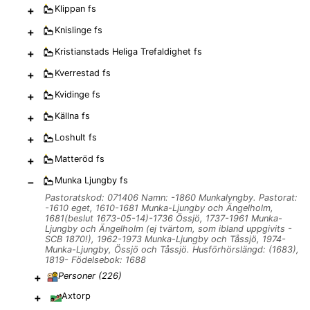
+
Klippan
fs
+
Knislinge
fs
+
Kristianstads Heliga Trefaldighet
fs
+
Kverrestad
fs
+
Kvidinge
fs
+
Källna
fs
+
Loshult
fs
+
Matteröd
fs
−
Munka Ljungby
fs
Pastoratskod: 071406 Namn: -1860 Munkalyngby. Pastorat:
-1610 eget, 1610-1681 Munka-Ljungby och Ängelholm,
1681(beslut 1673-05-14)-1736 Össjö, 1737-1961 Munka-
Ljungby och Ängelholm (ej tvärtom, som ibland uppgivits -
SCB 1870!), 1962-1973 Munka-Ljungby och Tåssjö, 1974-
Munka-Ljungby, Össjö och Tåssjö. Husförhörslängd: (1683),
1819- Födelsebok: 1688
+
Personer (
226
)
+
Axtorp