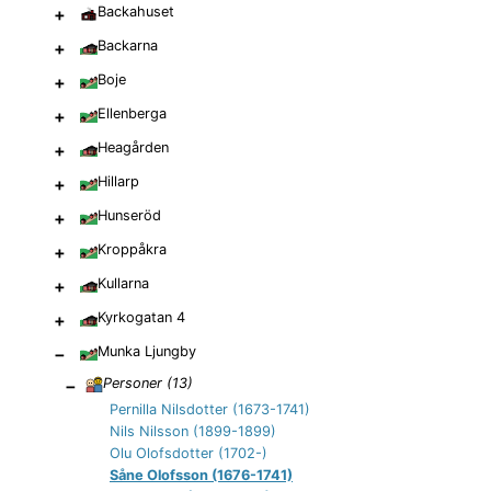
+
Backahuset
+
Backarna
+
Boje
+
Ellenberga
+
Heagården
+
Hillarp
+
Hunseröd
+
Kroppåkra
+
Kullarna
+
Kyrkogatan 4
−
Munka Ljungby
−
Personer (
13
)
Pernilla Nilsdotter (1673-1741)
Nils Nilsson (1899-1899)
Olu Olofsdotter (1702-)
Såne Olofsson (1676-1741)