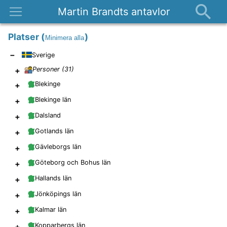
Martin Brandts antavlor
Platser
Platser
(
)
Minimera alla
Nyheter
−
Sverige
Om
+
Personer (
31
)
Kontakt
+
Blekinge
+
Blekinge län
+
Dalsland
+
Gotlands län
+
Gävleborgs län
+
Göteborg och Bohus län
+
Hallands län
+
Jönköpings län
+
Kalmar län
+
Kopparbergs län