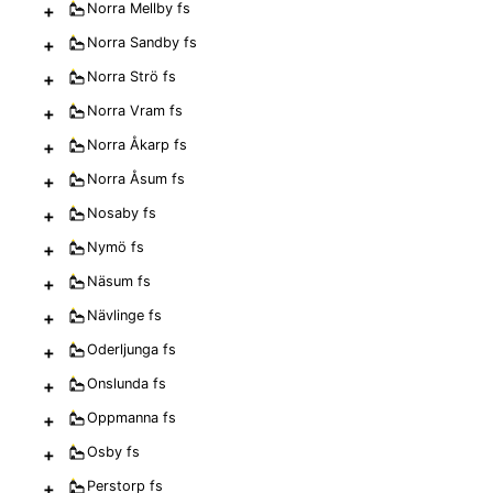
+
Norra Mellby
fs
+
Norra Sandby
fs
+
Norra Strö
fs
+
Norra Vram
fs
+
Norra Åkarp
fs
+
Norra Åsum
fs
+
Nosaby
fs
+
Nymö
fs
+
Näsum
fs
+
Nävlinge
fs
+
Oderljunga
fs
+
Onslunda
fs
+
Oppmanna
fs
+
Osby
fs
+
Perstorp
fs