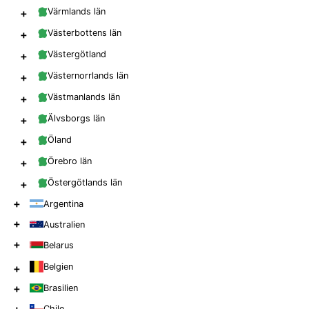
+
Värmlands län
+
Västerbottens län
+
Västergötland
+
Västernorrlands län
+
Västmanlands län
+
Älvsborgs län
+
Öland
+
Örebro län
+
Östergötlands län
+
Argentina
+
Australien
+
Belarus
Belgien
+
+
Brasilien
Chile