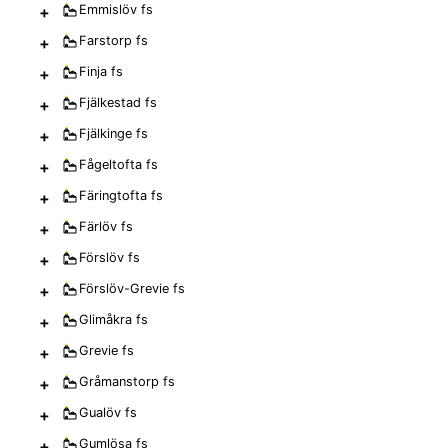
+
Emmislöv
fs
+
Farstorp
fs
+
Finja
fs
+
Fjälkestad
fs
+
Fjälkinge
fs
+
Fågeltofta
fs
+
Färingtofta
fs
+
Färlöv
fs
+
Förslöv
fs
+
Förslöv-Grevie
fs
+
Glimåkra
fs
+
Grevie
fs
+
Gråmanstorp
fs
+
Gualöv
fs
+
Gumlösa
fs