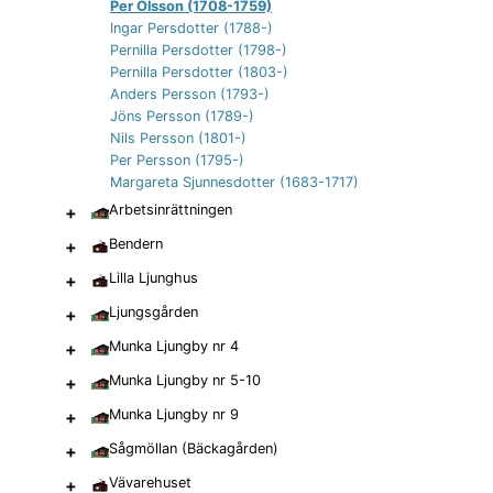
Per Olsson (1708-1759)
Ingar Persdotter (1788-)
Pernilla Persdotter (1798-)
Pernilla Persdotter (1803-)
Anders Persson (1793-)
Jöns Persson (1789-)
Nils Persson (1801-)
Per Persson (1795-)
Margareta Sjunnesdotter (1683-1717)
+
Arbetsinrättningen
+
Bendern
+
Lilla Ljunghus
+
Ljungsgården
+
Munka Ljungby nr 4
+
Munka Ljungby nr 5-10
+
Munka Ljungby nr 9
+
Sågmöllan (Bäckagården)
+
Vävarehuset