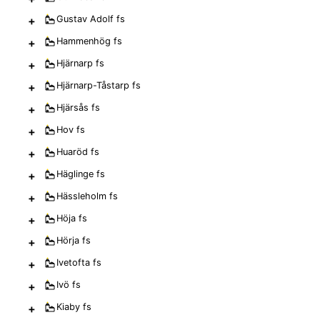
+
Gustav Adolf
fs
+
Hammenhög
fs
+
Hjärnarp
fs
+
Hjärnarp-Tåstarp
fs
+
Hjärsås
fs
+
Hov
fs
+
Huaröd
fs
+
Häglinge
fs
+
Hässleholm
fs
+
Höja
fs
+
Hörja
fs
+
Ivetofta
fs
+
Ivö
fs
+
Kiaby
fs