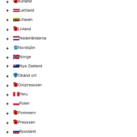
+
Kurland
+
Lettland
+
Litauen
+
Livland
+
Nederländerna
+
Nordsjön
+
Norge
+
Nya Zeeland
+
Okänd ort
+
Ostpreussen
+
Peru
+
Polen
+
Pommern
+
Preussen
+
Ryssland