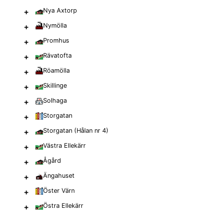
+
Nya Axtorp
+
Nymölla
+
Promhus
+
Rävatofta
+
Röamölla
+
Skillinge
+
Solhaga
+
Storgatan
+
Storgatan (Hålan nr 4)
+
Västra Ellekärr
+
Ågård
+
Ängahuset
+
Öster Värn
+
Östra Ellekärr