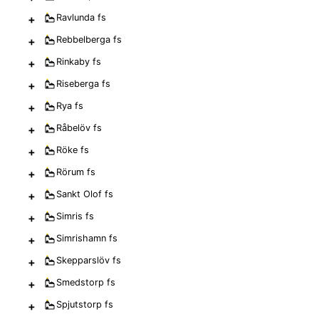
+
Ravlunda
fs
+
Rebbelberga
fs
+
Rinkaby
fs
+
Riseberga
fs
+
Rya
fs
+
Råbelöv
fs
+
Röke
fs
+
Rörum
fs
+
Sankt Olof
fs
+
Simris
fs
+
Simrishamn
fs
+
Skepparslöv
fs
+
Smedstorp
fs
+
Spjutstorp
fs