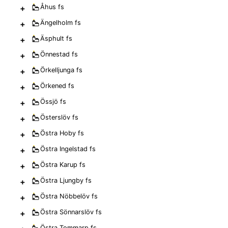
+
Åhus
fs
+
Ängelholm
fs
+
Äsphult
fs
+
Önnestad
fs
+
Örkelljunga
fs
+
Örkened
fs
+
Össjö
fs
+
Österslöv
fs
+
Östra Hoby
fs
+
Östra Ingelstad
fs
+
Östra Karup
fs
+
Östra Ljungby
fs
+
Östra Nöbbelöv
fs
+
Östra Sönnarslöv
fs
Östra Tommarp
fs