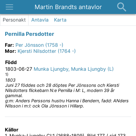
Martin Brandts antavlor
Platser
Personakt
Antavla
Karta
Nyheter
Pernilla Persdotter
Om
Far
:
Per Jönsson (1758 -)
Kontakt
Mor
:
Kjersti Nilsdotter (1764 -)
Född
1803-06-27
Munka Ljungby, Munka Ljungby (L)
1)
1803
Juni 27 föddes och 28 döptes Per Jönssons och Kiersti
Nilsdotters flickebarn N:e Pernilla i M: L, modern 39 år
gammal.
g:m: Anders Perssons hustru Hanna i Bendern, fadd: ANders
NIlsson i m:l: ock Ola Jönsson i Hillarp.
Källor
1
.
Munka-Ljungby CI:1 (1688-1809)
, Bild 177 / sid 173