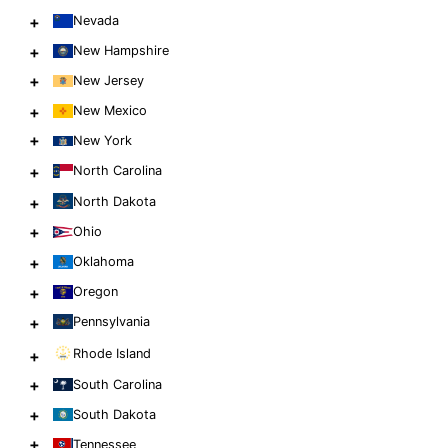
+
Nevada
+
New Hampshire
+
New Jersey
+
New Mexico
+
New York
+
North Carolina
+
North Dakota
+
Ohio
+
Oklahoma
+
Oregon
+
Pennsylvania
Rhode Island
+
+
South Carolina
+
South Dakota
+
Tennessee