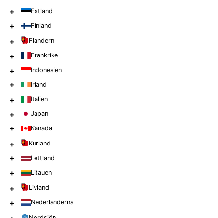
+
Estland
+
Finland
+
Flandern
+
Frankrike
+
Indonesien
+
Irland
+
Italien
+
Japan
+
Kanada
+
Kurland
+
Lettland
+
Litauen
+
Livland
+
Nederländerna
Nordsjön