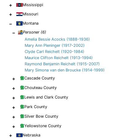
+
Mississippi
+
Missouri
−
Montana
−
Personer (
6
)
Amelia Bessie Acocks (1888-1936)
Mary Ann Pleninger (1917-2002)
Clyde Carl Reichelt (1920-1984)
Maurice Clifton Reichelt (1913-1994)
Raymond Benjamin Reichelt (1915-2007)
Mary Simona van den Broucke (1914-1999)
+
Cascade County
+
Chouteau County
+
Lewis and Clark County
+
Park County
+
Silver Bow County
+
Yellowstone County
+
Nebraska