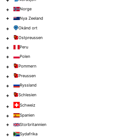
+
+
Norge
+
Nya Zeeland
+
Okänd ort
+
Ostpreussen
+
Peru
+
Polen
+
Pommern
+
Preussen
+
Ryssland
+
Schlesien
Schweiz
+
+
Spanien
+
Storbritannien
+
Sydafrika