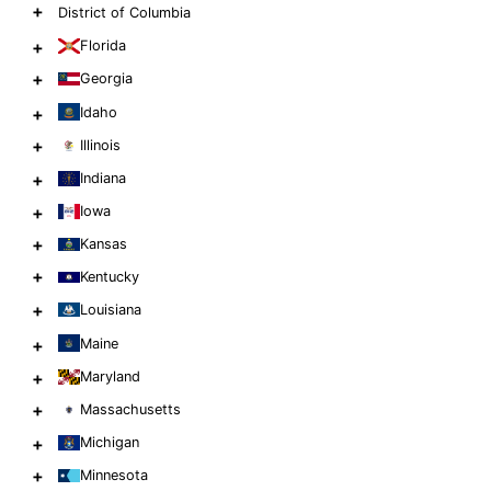
+
District of Columbia
+
Florida
+
Georgia
+
Idaho
+
Illinois
+
Indiana
+
Iowa
+
Kansas
+
Kentucky
+
Louisiana
+
Maine
+
Maryland
+
Massachusetts
+
Michigan
+
Minnesota