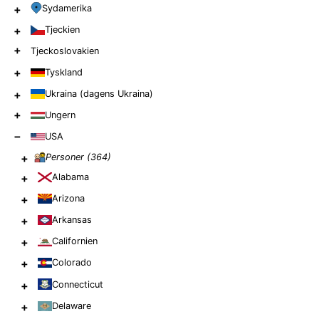
+
Sydamerika
+
Tjeckien
+
Tjeckoslovakien
+
Tyskland
+
Ukraina (dagens Ukraina)
+
Ungern
−
USA
+
Personer (
364
)
+
Alabama
+
Arizona
+
Arkansas
+
Californien
+
Colorado
+
Connecticut
+
Delaware