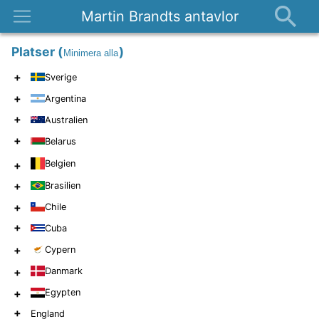
Martin Brandts antavlor
Platser
Platser
(
)
Minimera alla
Nyheter
+
Sverige
Om
+
Argentina
Kontakt
+
Australien
+
Belarus
Belgien
+
+
Brasilien
+
Chile
+
Cuba
+
Cypern
+
Danmark
+
Egypten
+
England