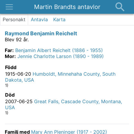
Martin Brandts antavlor
Platser
Personakt
Antavla
Karta
Nyheter
Raymond Benjamin Reichelt
Om
Blev 92 år.
Kontakt
Far
:
Benjamin Albert Reichelt (1886 - 1955)
Mor
:
Jennie Charlotte Larson (1890 - 1989)
Född
1915-06-20
Humboldt, Minnehaha County, South
Dakota, USA
1)
Död
2007-06-25
Great Falls, Cascade County, Montana,
USA
1)
Familj med
Mary Ann Pleninger (1917 - 2002)