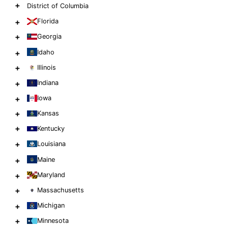
+
District of Columbia
+
Florida
+
Georgia
+
Idaho
+
Illinois
+
Indiana
+
Iowa
+
Kansas
+
Kentucky
+
Louisiana
+
Maine
+
Maryland
+
Massachusetts
+
Michigan
+
Minnesota