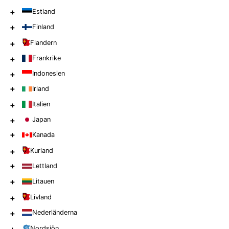
+
Estland
+
Finland
+
Flandern
+
Frankrike
+
Indonesien
+
Irland
+
Italien
+
Japan
+
Kanada
+
Kurland
+
Lettland
+
Litauen
+
Livland
+
Nederländerna
Nordsjön