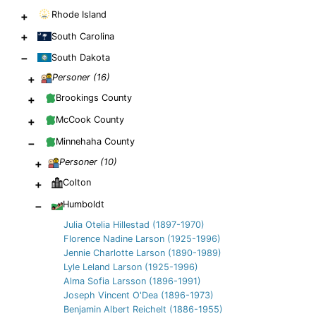
Rhode Island
+
+
South Carolina
−
South Dakota
+
Personer (
16
)
+
Brookings County
+
McCook County
−
Minnehaha County
+
Personer (
10
)
+
Colton
−
Humboldt
Julia Otelia Hillestad (1897-1970)
Florence Nadine Larson (1925-1996)
Jennie Charlotte Larson (1890-1989)
Lyle Leland Larson (1925-1996)
Alma Sofia Larsson (1896-1991)
Joseph Vincent O'Dea (1896-1973)
Benjamin Albert Reichelt (1886-1955)