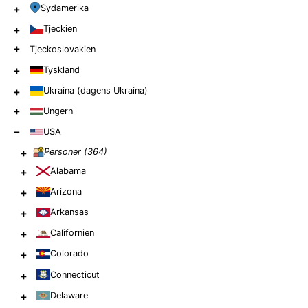
+
Sydamerika
+
Tjeckien
+
Tjeckoslovakien
+
Tyskland
+
Ukraina (dagens Ukraina)
+
Ungern
−
USA
+
Personer (
364
)
+
Alabama
+
Arizona
+
Arkansas
+
Californien
+
Colorado
+
Connecticut
+
Delaware