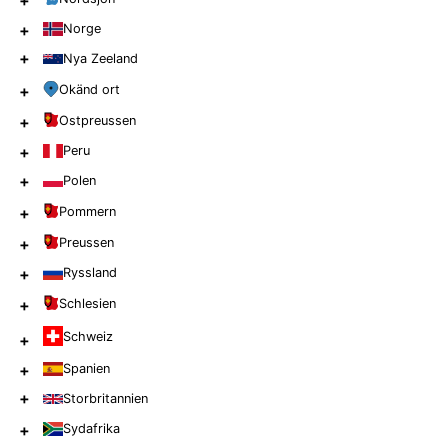
+
+
Norge
+
Nya Zeeland
+
Okänd ort
+
Ostpreussen
+
Peru
+
Polen
+
Pommern
+
Preussen
+
Ryssland
+
Schlesien
Schweiz
+
+
Spanien
+
Storbritannien
+
Sydafrika