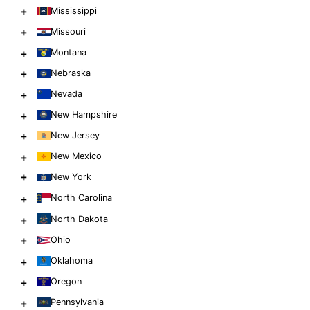
+
Mississippi
+
Missouri
+
Montana
+
Nebraska
+
Nevada
+
New Hampshire
+
New Jersey
+
New Mexico
+
New York
+
North Carolina
+
North Dakota
+
Ohio
+
Oklahoma
+
Oregon
+
Pennsylvania