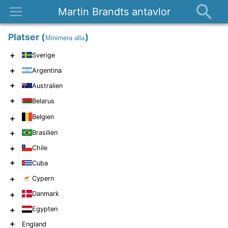
Martin Brandts antavlor
Platser
Platser
(
)
Minimera alla
Nyheter
+
Sverige
Om
+
Argentina
Kontakt
+
Australien
+
Belarus
Belgien
+
+
Brasilien
+
Chile
+
Cuba
+
Cypern
+
Danmark
+
Egypten
+
England