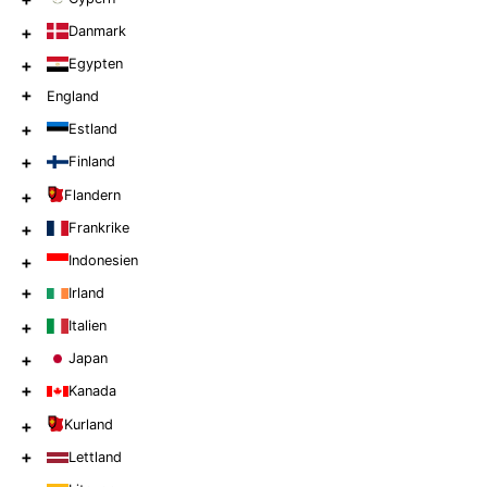
+
Danmark
+
Egypten
+
England
+
Estland
+
Finland
+
Flandern
+
Frankrike
+
Indonesien
+
Irland
+
Italien
+
Japan
+
Kanada
+
Kurland
+
Lettland