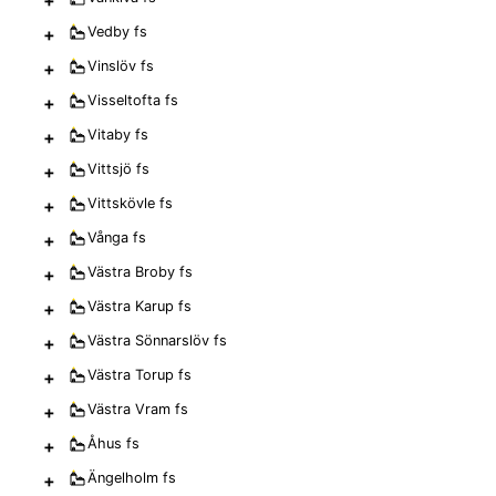
+
Vedby
fs
+
Vinslöv
fs
+
Visseltofta
fs
+
Vitaby
fs
+
Vittsjö
fs
+
Vittskövle
fs
+
Vånga
fs
+
Västra Broby
fs
+
Västra Karup
fs
+
Västra Sönnarslöv
fs
+
Västra Torup
fs
+
Västra Vram
fs
+
Åhus
fs
+
Ängelholm
fs