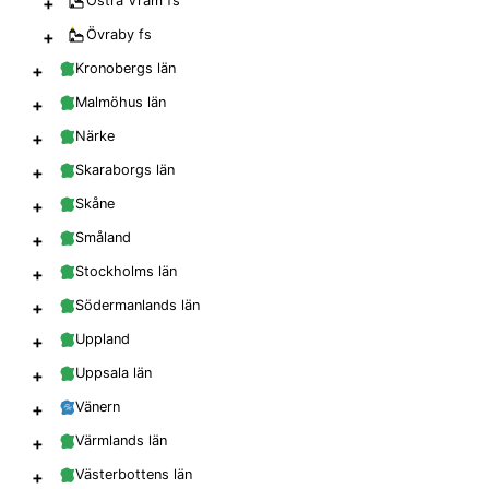
+
Östra Vram
fs
+
Övraby
fs
+
Kronobergs län
+
Malmöhus län
+
Närke
+
Skaraborgs län
+
Skåne
+
Småland
+
Stockholms län
+
Södermanlands län
+
Uppland
+
Uppsala län
+
Vänern
+
Värmlands län
+
Västerbottens län