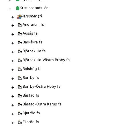
−
Kristianstads län
+
Personer (
1
)
+
Andrarum
fs
+
Ausås
fs
+
Barkåkra
fs
+
Björnekulla
fs
+
Björnekulla-Västra Broby
fs
+
Bolshög
fs
+
Borrby
fs
+
Borrby-Östra Hoby
fs
+
Båstad
fs
+
Båstad-Östra Karup
fs
+
Djurröd
fs
+
Eljaröd
fs