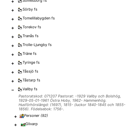
+
Sölvesborg
fs
+
Sörby
fs
+
Tomelillabygden
fs
+
Torekov
fs
+
Tranås
fs
+
Trolle-Ljungby
fs
+
Träne
fs
+
Tyringe
fs
+
Tåssjö
fs
+
Tåstarp
fs
−
Vallby
fs
Pastoratskod: 071207 Pastorat: -1929 Vallby och Bolshög,
1929-05-01-1961 Östra Hoby, 1962- Hammenhög.
Husförhörslängd: (1697), 1815- (luckor 1840-1845 och 1855-
1856). Födelsebok: 1756-.
+
Personer (
92
)
+
Glivarp