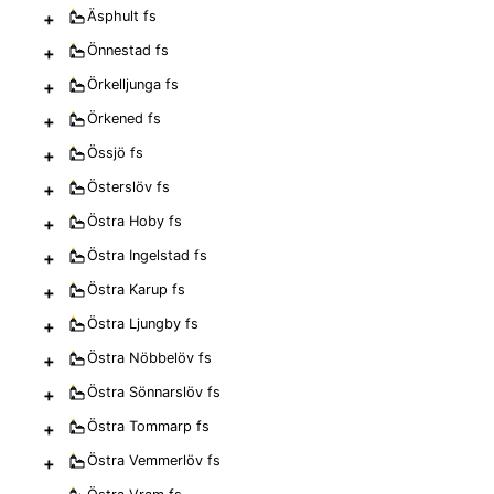
+
Äsphult
fs
+
Önnestad
fs
+
Örkelljunga
fs
+
Örkened
fs
+
Össjö
fs
+
Österslöv
fs
+
Östra Hoby
fs
+
Östra Ingelstad
fs
+
Östra Karup
fs
+
Östra Ljungby
fs
+
Östra Nöbbelöv
fs
+
Östra Sönnarslöv
fs
+
Östra Tommarp
fs
+
Östra Vemmerlöv
fs