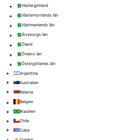
+
Västergötland
+
Västernorrlands län
+
Västmanlands län
+
Älvsborgs län
+
Öland
+
Örebro län
+
Östergötlands län
+
Argentina
+
Australien
+
Belarus
Belgien
+
+
Brasilien
+
Chile
+
Cuba
+
Cypern