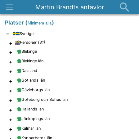
Martin Brandts antavlor
Platser
Platser
(
)
Minimera alla
Nyheter
−
Sverige
Om
+
Personer (
31
)
Kontakt
+
Blekinge
+
Blekinge län
+
Dalsland
+
Gotlands län
+
Gävleborgs län
+
Göteborg och Bohus län
+
Hallands län
+
Jönköpings län
+
Kalmar län
+
Kopparbergs län