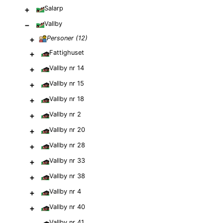
+
Salarp
−
Vallby
+
Personer (
12
)
+
Fattighuset
+
Vallby nr 14
+
Vallby nr 15
+
Vallby nr 18
+
Vallby nr 2
+
Vallby nr 20
+
Vallby nr 28
+
Vallby nr 33
+
Vallby nr 38
+
Vallby nr 4
+
Vallby nr 40
Vallby nr 41