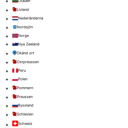
+
Litauen
+
Livland
+
Nederländerna
+
Nordsjön
+
Norge
+
Nya Zeeland
+
Okänd ort
+
Ostpreussen
+
Peru
+
Polen
+
Pommern
+
Preussen
+
Ryssland
+
Schlesien
Schweiz
+