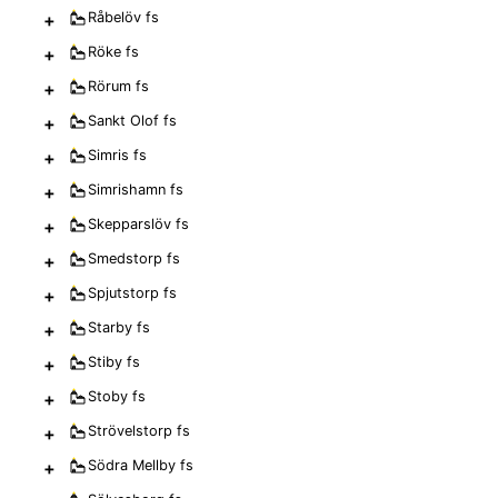
+
Råbelöv
fs
+
Röke
fs
+
Rörum
fs
+
Sankt Olof
fs
+
Simris
fs
+
Simrishamn
fs
+
Skepparslöv
fs
+
Smedstorp
fs
+
Spjutstorp
fs
+
Starby
fs
+
Stiby
fs
+
Stoby
fs
+
Strövelstorp
fs
+
Södra Mellby
fs