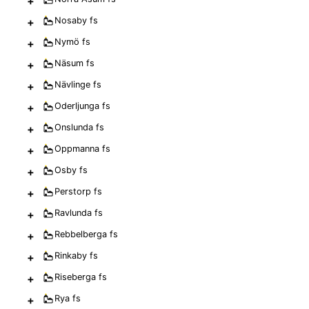
+
+
Nosaby
fs
+
Nymö
fs
+
Näsum
fs
+
Nävlinge
fs
+
Oderljunga
fs
+
Onslunda
fs
+
Oppmanna
fs
+
Osby
fs
+
Perstorp
fs
+
Ravlunda
fs
+
Rebbelberga
fs
+
Rinkaby
fs
+
Riseberga
fs
+
Rya
fs