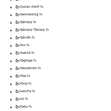
+
Gustav Adolf
fs
+
Hammenhög
fs
+
Hjärnarp
fs
+
Hjärnarp-Tåstarp
fs
+
Hjärsås
fs
+
Hov
fs
+
Huaröd
fs
+
Häglinge
fs
+
Hässleholm
fs
+
Höja
fs
+
Hörja
fs
+
Ivetofta
fs
+
Ivö
fs
+
Kiaby
fs