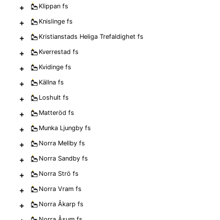
+
Klippan
fs
+
Knislinge
fs
+
Kristianstads Heliga Trefaldighet
fs
+
Kverrestad
fs
+
Kvidinge
fs
+
Källna
fs
+
Loshult
fs
+
Matteröd
fs
+
Munka Ljungby
fs
+
Norra Mellby
fs
+
Norra Sandby
fs
+
Norra Strö
fs
+
Norra Vram
fs
+
Norra Åkarp
fs
Norra Åsum
fs