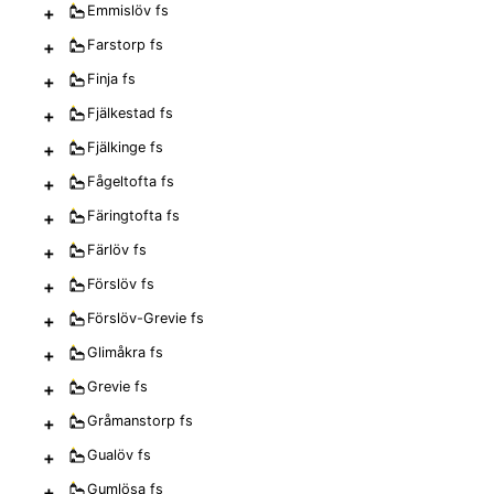
+
Emmislöv
fs
+
Farstorp
fs
+
Finja
fs
+
Fjälkestad
fs
+
Fjälkinge
fs
+
Fågeltofta
fs
+
Färingtofta
fs
+
Färlöv
fs
+
Förslöv
fs
+
Förslöv-Grevie
fs
+
Glimåkra
fs
+
Grevie
fs
+
Gråmanstorp
fs
+
Gualöv
fs
+
Gumlösa
fs