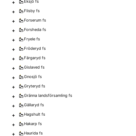
+
Eksjö
fs
+
Flisby
fs
+
Forserum
fs
+
Forsheda
fs
+
Fryele
fs
+
Fröderyd
fs
+
Färgaryd
fs
+
Gislaved
fs
+
Gnosjö
fs
+
Gryteryd
fs
+
Gränna landsförsamling
fs
+
Gällaryd
fs
+
Hagshult
fs
+
Hakarp
fs
+
Haurida
fs