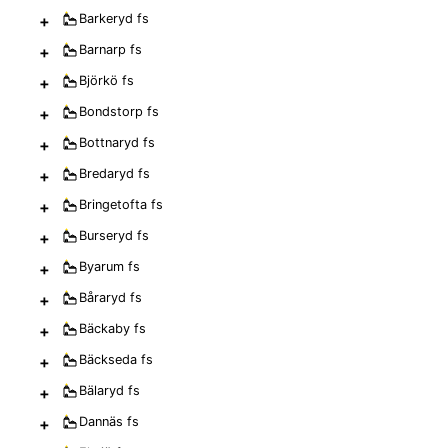
+
Barkeryd
fs
+
Barnarp
fs
+
Björkö
fs
+
Bondstorp
fs
+
Bottnaryd
fs
+
Bredaryd
fs
+
Bringetofta
fs
+
Burseryd
fs
+
Byarum
fs
+
Båraryd
fs
+
Bäckaby
fs
+
Bäckseda
fs
+
Bälaryd
fs
+
Dannäs
fs