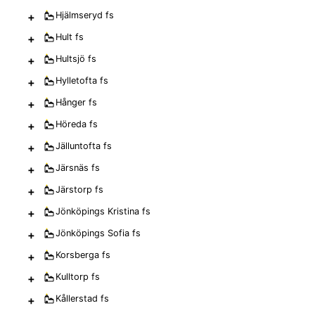
+
Hjälmseryd
fs
+
Hult
fs
+
Hultsjö
fs
+
Hylletofta
fs
+
Hånger
fs
+
Höreda
fs
+
Jälluntofta
fs
+
Järsnäs
fs
+
Järstorp
fs
+
Jönköpings Kristina
fs
+
Jönköpings Sofia
fs
+
Korsberga
fs
+
Kulltorp
fs
+
Kållerstad
fs