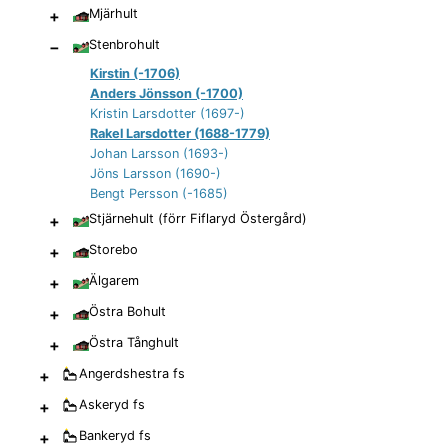
+
Mjärhult
−
Stenbrohult
Kirstin (-1706)
Anders Jönsson (-1700)
Kristin Larsdotter (1697-)
Rakel Larsdotter (1688-1779)
Johan Larsson (1693-)
Jöns Larsson (1690-)
Bengt Persson (-1685)
+
Stjärnehult (förr Fiflaryd Östergård)
+
Storebo
+
Älgarem
+
Östra Bohult
+
Östra Tånghult
+
Angerdshestra
fs
+
Askeryd
fs
+
Bankeryd
fs