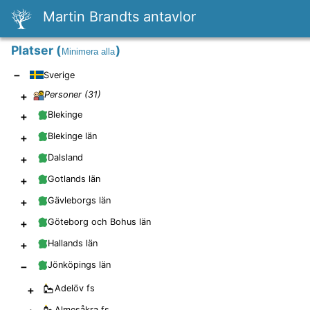
Martin Brandts antavlor
Platser
(
)
Minimera alla
−
Sverige
+
Personer (
31
)
+
Blekinge
+
Blekinge län
+
Dalsland
+
Gotlands län
+
Gävleborgs län
+
Göteborg och Bohus län
+
Hallands län
−
Jönköpings län
+
Adelöv
fs
Almesåkra
fs