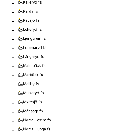
+
Källeryd
fs
+
Kärda
fs
+
Kävsjö
fs
+
Lekeryd
fs
+
Ljungarum
fs
+
Lommaryd
fs
+
Långaryd
fs
+
Malmbäck
fs
+
Marbäck
fs
+
Mellby
fs
+
Mulseryd
fs
+
Myresjö
fs
+
Månsarp
fs
+
Norra Hestra
fs
+
Norra Ljunga
fs