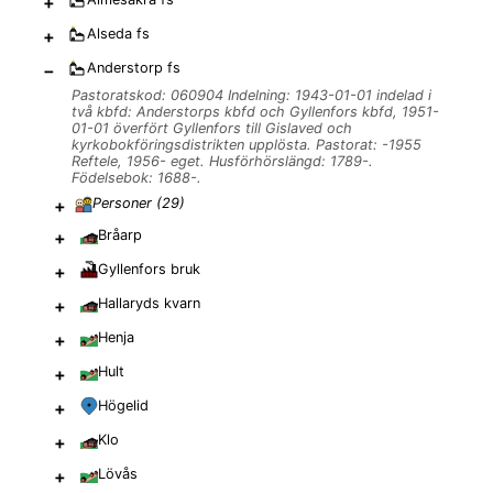
+
+
Alseda
fs
−
Anderstorp
fs
Pastoratskod: 060904 Indelning: 1943-01-01 indelad i
två kbfd: Anderstorps kbfd och Gyllenfors kbfd, 1951-
01-01 överfört Gyllenfors till Gislaved och
kyrkobokföringsdistrikten upplösta. Pastorat: -1955
Reftele, 1956- eget. Husförhörslängd: 1789-.
Födelsebok: 1688-.
+
Personer (
29
)
+
Bråarp
+
Gyllenfors bruk
+
Hallaryds kvarn
+
Henja
+
Hult
+
Högelid
+
Klo
+
Lövås