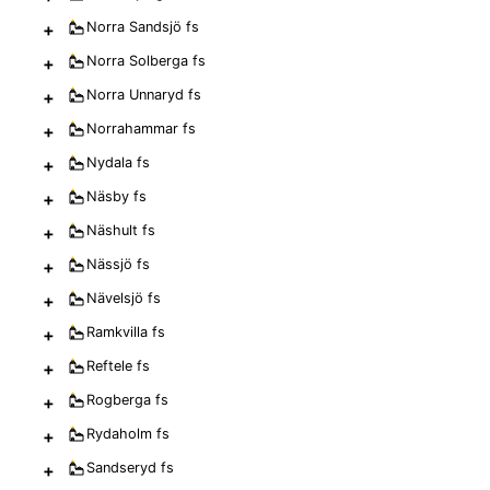
+
Norra Sandsjö
fs
+
Norra Solberga
fs
+
Norra Unnaryd
fs
+
Norrahammar
fs
+
Nydala
fs
+
Näsby
fs
+
Näshult
fs
+
Nässjö
fs
+
Nävelsjö
fs
+
Ramkvilla
fs
+
Reftele
fs
+
Rogberga
fs
+
Rydaholm
fs
+
Sandseryd
fs