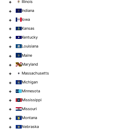
+
Illinois
+
Indiana
+
Iowa
+
Kansas
+
Kentucky
+
Louisiana
+
Maine
+
Maryland
+
Massachusetts
+
Michigan
+
Minnesota
+
Mississippi
+
Missouri
+
Montana
+
Nebraska