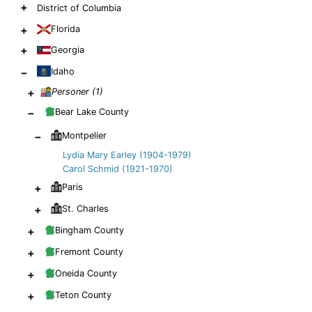
+
District of Columbia
+
Florida
+
Georgia
−
Idaho
+
Personer (
1
)
−
Bear Lake County
−
Montpelier
Lydia Mary Earley (1904-1979)
Carol Schmid (1921-1970)
+
Paris
+
St. Charles
+
Bingham County
+
Fremont County
+
Oneida County
+
Teton County