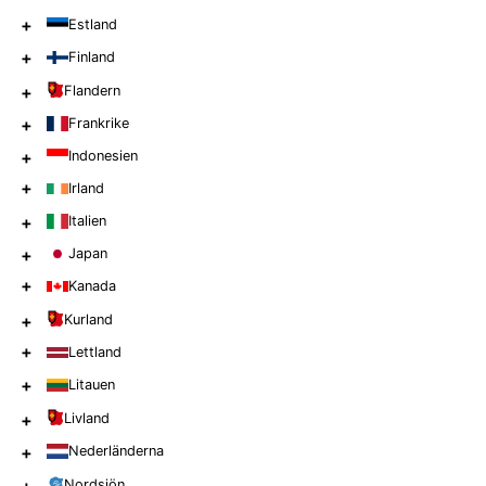
+
Estland
+
Finland
+
Flandern
+
Frankrike
+
Indonesien
+
Irland
+
Italien
+
Japan
+
Kanada
+
Kurland
+
Lettland
+
Litauen
+
Livland
+
Nederländerna
Nordsjön