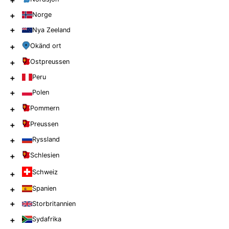
+
+
Norge
+
Nya Zeeland
+
Okänd ort
+
Ostpreussen
+
Peru
+
Polen
+
Pommern
+
Preussen
+
Ryssland
+
Schlesien
Schweiz
+
+
Spanien
+
Storbritannien
+
Sydafrika