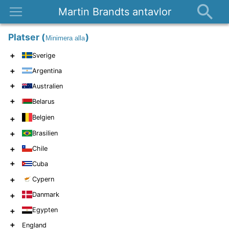
Martin Brandts antavlor
Platser
Platser
(
)
Minimera alla
Nyheter
+
Sverige
Om
+
Argentina
Kontakt
+
Australien
+
Belarus
Belgien
+
+
Brasilien
+
Chile
+
Cuba
+
Cypern
+
Danmark
+
Egypten
+
England