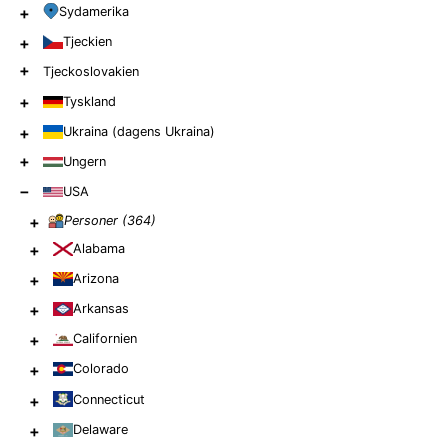
+
Sydamerika
+
Tjeckien
+
Tjeckoslovakien
+
Tyskland
+
Ukraina (dagens Ukraina)
+
Ungern
−
USA
+
Personer (
364
)
+
Alabama
+
Arizona
+
Arkansas
+
Californien
+
Colorado
+
Connecticut
+
Delaware