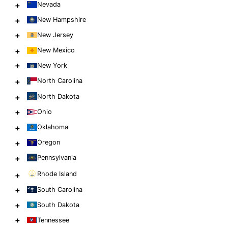
+
Nevada
+
New Hampshire
+
New Jersey
+
New Mexico
+
New York
+
North Carolina
+
North Dakota
+
Ohio
+
Oklahoma
+
Oregon
+
Pennsylvania
Rhode Island
+
+
South Carolina
+
South Dakota
+
Tennessee