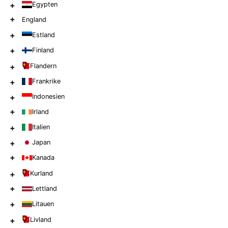
+
Egypten
+
England
+
Estland
+
Finland
+
Flandern
+
Frankrike
+
Indonesien
+
Irland
+
Italien
+
Japan
+
Kanada
+
Kurland
+
Lettland
+
Litauen
+
Livland