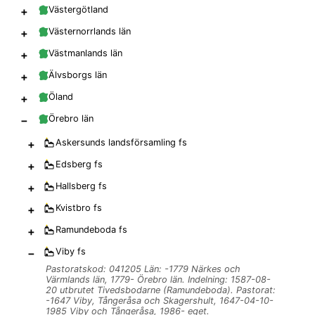
+
Västergötland
+
Västernorrlands län
+
Västmanlands län
+
Älvsborgs län
+
Öland
−
Örebro län
+
Askersunds landsförsamling
fs
+
Edsberg
fs
+
Hallsberg
fs
+
Kvistbro
fs
+
Ramundeboda
fs
−
Viby
fs
Pastoratskod: 041205 Län: -1779 Närkes och
Värmlands län, 1779- Örebro län. Indelning: 1587-08-
20 utbrutet Tivedsbodarne (Ramundeboda). Pastorat:
-1647 Viby, Tångeråsa och Skagershult, 1647-04-10-
1985 Viby och Tångeråsa, 1986- eget.