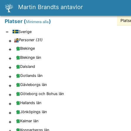
Martin Brandts antavlor
Platser
(
)
Plats
Minimera alla
−
Sverige
+
Personer (
31
)
+
Blekinge
+
Blekinge län
+
Dalsland
+
Gotlands län
+
Gävleborgs län
+
Göteborg och Bohus län
+
Hallands län
+
Jönköpings län
+
Kalmar län
+
Kopparbergs län