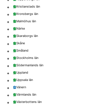
+
Kristianstads län
+
Kronobergs län
+
Malmöhus län
+
Närke
+
Skaraborgs län
+
Skåne
+
Småland
+
Stockholms län
+
Södermanlands län
+
Uppland
+
Uppsala län
+
Vänern
+
Värmlands län
+
Västerbottens län