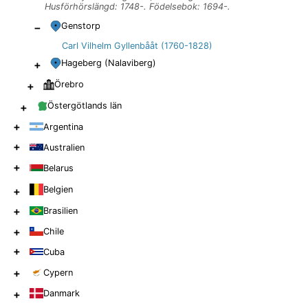
Husförhörslängd: 1748-. Födelsebok: 1694-.
−
Genstorp
Carl Vilhelm Gyllenbååt (1760-1828)
+
Hageberg (Nalaviberg)
+
Örebro
+
Östergötlands län
+
Argentina
+
Australien
+
Belarus
Belgien
+
+
Brasilien
+
Chile
+
Cuba
+
Cypern
+
Danmark