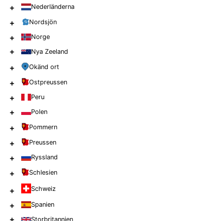
+
Nederländerna
+
Nordsjön
+
Norge
+
Nya Zeeland
+
Okänd ort
+
Ostpreussen
+
Peru
+
Polen
+
Pommern
+
Preussen
+
Ryssland
+
Schlesien
Schweiz
+
+
Spanien
+
Storbritannien