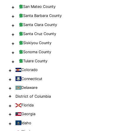
+
San Mateo County
+
Santa Barbara County
+
Santa Clara County
+
Santa Cruz County
+
Siskiyou County
+
Sonoma County
+
Tulare County
+
Colorado
+
Connecticut
+
Delaware
+
District of Columbia
+
Florida
+
Georgia
+
Idaho