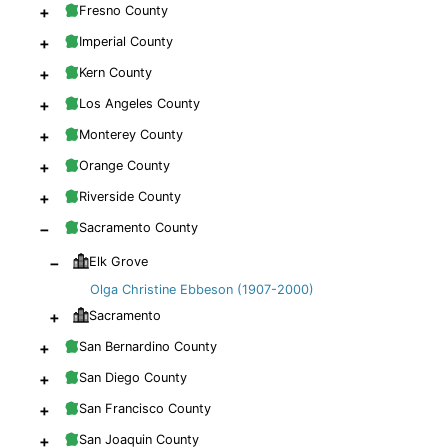
+
Fresno County
+
Imperial County
+
Kern County
+
Los Angeles County
+
Monterey County
+
Orange County
+
Riverside County
−
Sacramento County
−
Elk Grove
Olga Christine Ebbeson (1907-2000)
+
Sacramento
+
San Bernardino County
+
San Diego County
+
San Francisco County
+
San Joaquin County