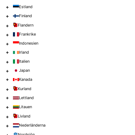
+
Estland
+
Finland
+
Flandern
+
Frankrike
+
Indonesien
+
Irland
+
Italien
+
Japan
+
Kanada
+
Kurland
+
Lettland
+
Litauen
+
Livland
+
Nederländerna
Nordsjön