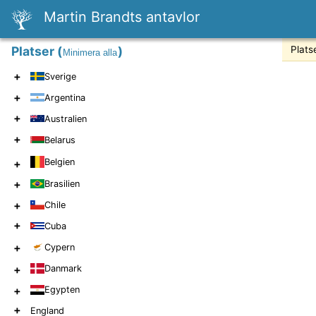
Martin Brandts antavlor
Platser
(
)
Plats
Minimera alla
+
Sverige
+
Argentina
+
Australien
+
Belarus
Belgien
+
+
Brasilien
+
Chile
+
Cuba
+
Cypern
+
Danmark
+
Egypten
+
England