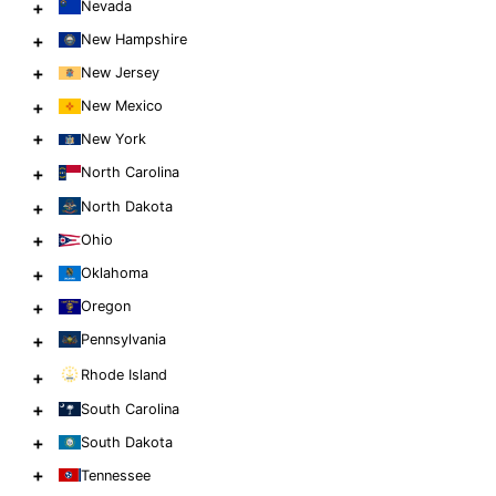
+
Nevada
+
New Hampshire
+
New Jersey
+
New Mexico
+
New York
+
North Carolina
+
North Dakota
+
Ohio
+
Oklahoma
+
Oregon
+
Pennsylvania
Rhode Island
+
+
South Carolina
+
South Dakota
+
Tennessee