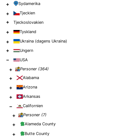
+
Sydamerika
+
Tjeckien
+
Tjeckoslovakien
+
Tyskland
+
Ukraina (dagens Ukraina)
+
Ungern
−
USA
+
Personer (
364
)
+
Alabama
+
Arizona
+
Arkansas
−
Californien
+
Personer (
7
)
+
Alameda County
+
Butte County