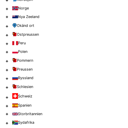
+
+
Norge
+
Nya Zeeland
+
Okänd ort
+
Ostpreussen
+
Peru
+
Polen
+
Pommern
+
Preussen
+
Ryssland
+
Schlesien
Schweiz
+
+
Spanien
+
Storbritannien
+
Sydafrika