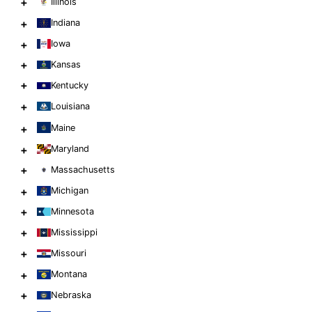
+
Illinois
+
Indiana
+
Iowa
+
Kansas
+
Kentucky
+
Louisiana
+
Maine
+
Maryland
+
Massachusetts
+
Michigan
+
Minnesota
+
Mississippi
+
Missouri
+
Montana
+
Nebraska