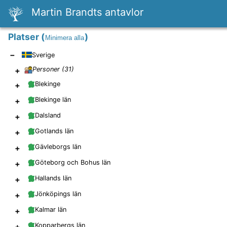
Martin Brandts antavlor
Platser
(
)
Minimera alla
−
Sverige
+
Personer (
31
)
+
Blekinge
+
Blekinge län
+
Dalsland
+
Gotlands län
+
Gävleborgs län
+
Göteborg och Bohus län
+
Hallands län
+
Jönköpings län
+
Kalmar län
+
Kopparbergs län