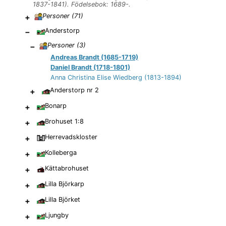
1837-1841). Födelsebok: 1689-.
+
Personer (
71
)
−
Anderstorp
−
Personer (
3
)
Andreas Brandt (1685-1719)
Daniel Brandt (1718-1801)
Anna Christina Elise Wiedberg (1813-1894)
+
Anderstorp nr 2
+
Bonarp
+
Brohuset 1:8
+
Herrevadskloster
+
Kolleberga
+
Kättabrohuset
+
Lilla Björkarp
+
Lilla Björket
+
Ljungby