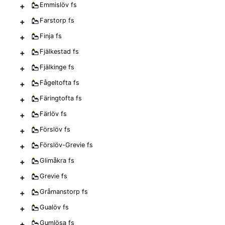
+
Emmislöv
fs
+
Farstorp
fs
+
Finja
fs
+
Fjälkestad
fs
+
Fjälkinge
fs
+
Fågeltofta
fs
+
Färingtofta
fs
+
Färlöv
fs
+
Förslöv
fs
+
Förslöv-Grevie
fs
+
Glimåkra
fs
+
Grevie
fs
+
Gråmanstorp
fs
+
Gualöv
fs
+
Gumlösa
fs