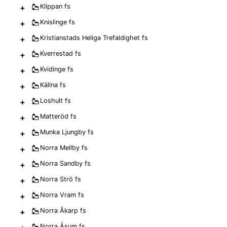
+
Klippan
fs
+
Knislinge
fs
+
Kristianstads Heliga Trefaldighet
fs
+
Kverrestad
fs
+
Kvidinge
fs
+
Källna
fs
+
Loshult
fs
+
Matteröd
fs
+
Munka Ljungby
fs
+
Norra Mellby
fs
+
Norra Sandby
fs
+
Norra Strö
fs
+
Norra Vram
fs
+
Norra Åkarp
fs
Norra Åsum
fs