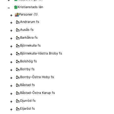
−
Kristianstads län
+
Personer (
1
)
+
Andrarum
fs
+
Ausås
fs
+
Barkåkra
fs
+
Björnekulla
fs
+
Björnekulla-Västra Broby
fs
+
Bolshög
fs
+
Borrby
fs
+
Borrby-Östra Hoby
fs
+
Båstad
fs
+
Båstad-Östra Karup
fs
+
Djurröd
fs
+
Eljaröd
fs