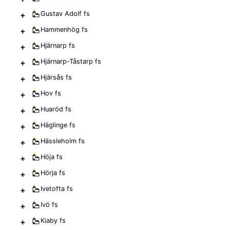
+
Gustav Adolf
fs
+
Hammenhög
fs
+
Hjärnarp
fs
+
Hjärnarp-Tåstarp
fs
+
Hjärsås
fs
+
Hov
fs
+
Huaröd
fs
+
Häglinge
fs
+
Hässleholm
fs
+
Höja
fs
+
Hörja
fs
+
Ivetofta
fs
+
Ivö
fs
+
Kiaby
fs