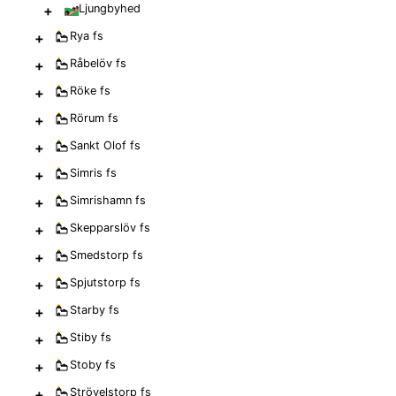
+
Ljungbyhed
+
Rya
fs
+
Råbelöv
fs
+
Röke
fs
+
Rörum
fs
+
Sankt Olof
fs
+
Simris
fs
+
Simrishamn
fs
+
Skepparslöv
fs
+
Smedstorp
fs
+
Spjutstorp
fs
+
Starby
fs
+
Stiby
fs
+
Stoby
fs
+
Strövelstorp
fs