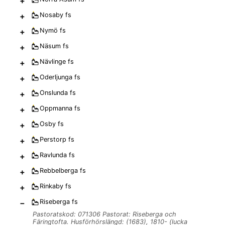
+
+
Nosaby
fs
+
Nymö
fs
+
Näsum
fs
+
Nävlinge
fs
+
Oderljunga
fs
+
Onslunda
fs
+
Oppmanna
fs
+
Osby
fs
+
Perstorp
fs
+
Ravlunda
fs
+
Rebbelberga
fs
+
Rinkaby
fs
−
Riseberga
fs
Pastoratskod: 071306 Pastorat: Riseberga och
Färingtofta. Husförhörslängd: (1683), 1810- (lucka