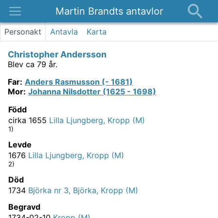
Martin Brandts antavlor
Platser
Personakt
Antavla
Karta
Nyheter
Christopher Andersson
Om
Blev ca 79 år.
Kontakt
Far
:
Anders Rasmusson (- 1681)
Mor
:
Johanna Nilsdotter (1625 - 1698)
Född
cirka 1655
Lilla Ljungberg, Kropp (M)
1)
Levde
1676
Lilla Ljungberg, Kropp (M)
2)
Död
1734
Björka nr 3, Björka, Kropp (M)
Begravd
1734-02-10
Kropp (M)