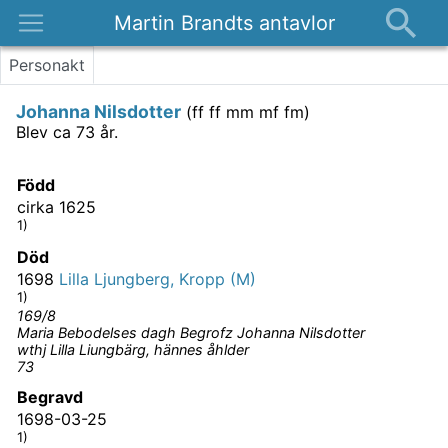
Martin Brandts antavlor
Platser
Personakt
Nyheter
Johanna Nilsdotter
(
ff ff mm mf fm
)
Om
Blev ca 73 år.
Kontakt
Född
cirka 1625
1)
Död
1698
Lilla Ljungberg, Kropp (M)
1)
169/8
Maria Bebodelses dagh Begrofz Johanna Nilsdotter
wthj Lilla Liungbärg, hännes åhlder
73
Begravd
1698-03-25
1)