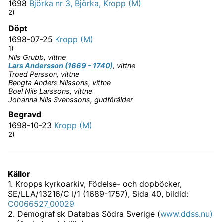
1698
Björka nr 3, Björka, Kropp (M)
2)
Döpt
1698-07-25
Kropp (M)
1)
Nils
Grubb
,
vittne
Lars Andersson (1669 - 1740)
,
vittne
Troed
Persson
,
vittne
Bengta
Anders Nilssons
,
vittne
Boel
Nils Larssons
,
vittne
Johanna
Nils Svenssons
,
gudförälder
Begravd
1698-10-23
Kropp (M)
2)
Källor
1
.
Kropps kyrkoarkiv, Födelse- och dopböcker,
SE/LLA/13216/C I/1 (1689-1757)
, Sida 40, bildid:
C0066527_00029
2
.
Demografisk Databas Södra Sverige (
www.ddss.nu)