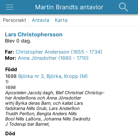
Martin Brandts antavlor
Platser
Personakt
Antavla
Karta
Nyheter
Lars Christophersson
Om
Blev 0 dag.
Kontakt
Far
:
Christopher Andersson (1655 - 1734)
Mor
:
Anna Jönsdotter (1660 - 1710)
Född
1698
Björka nr 3, Björka, Kropp (M)
1)
1698
Apostelen Jacobj dagh, Blef Christnat Christop-
her Anderßons och Anna Jönsdotter
wthj Byrka deras Barn, och kallat Lars
faddrarna Nills Grub, Lars Anderßon
Truidh Perßon, Bengta Anders Nills
Bool Nills Laßons, Johanna Nills Swändtz
J Toderup bar Barnet,
Död