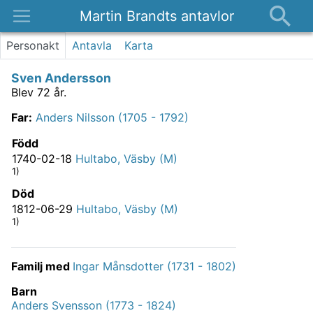
Martin Brandts antavlor
Platser
Personakt
Antavla
Karta
Nyheter
Sven Andersson
Om
Blev 72 år.
Kontakt
Far
:
Anders Nilsson (1705 - 1792)
Född
1740-02-18
Hultabo, Väsby (M)
1)
Död
1812-06-29
Hultabo, Väsby (M)
1)
Familj med
Ingar Månsdotter (1731 - 1802)
Barn
Anders Svensson (1773 - 1824)