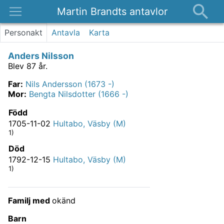
Martin Brandts antavlor
Platser
Personakt
Antavla
Karta
Nyheter
Anders Nilsson
Om
Blev 87 år.
Kontakt
Far
:
Nils Andersson (1673 -)
Mor
:
Bengta Nilsdotter (1666 -)
Född
1705-11-02
Hultabo, Väsby (M)
1)
Död
1792-12-15
Hultabo, Väsby (M)
1)
Familj med
okänd
Barn