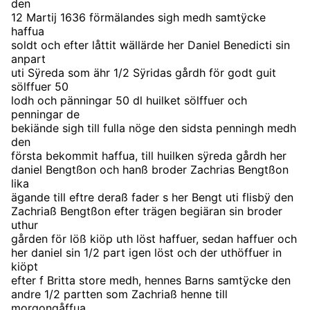
den
12 Martij 1636 förmälandes sigh medh samtÿcke
haffua
soldt och efter låttit wällärde her Daniel Benedicti sin
anpart
uti Sÿreda som ähr 1/2 Sÿridas gårdh för godt guit
sölffuer 50
lodh och pänningar 50 dl huilket sölffuer och
penningar de
bekiände sigh till fulla nöge den sidsta penningh medh
den
första bekommit haffua, till huilken sÿreda gårdh her
daniel Bengtßon och hanß broder Zachrias Bengtßon
lika
ägande till eftre deraß fader s her Bengt uti flisbÿ den
Zachriaß Bengtßon efter trägen begiäran sin broder
uthur
gården för löß kiöp uth löst haffuer, sedan haffuer och
her daniel sin 1/2 part igen löst och der uthöffuer in
kiöpt
efter f Britta store medh, hennes Barns samtÿcke den
andre 1/2 partten som Zachriaß henne till
morgongåffua