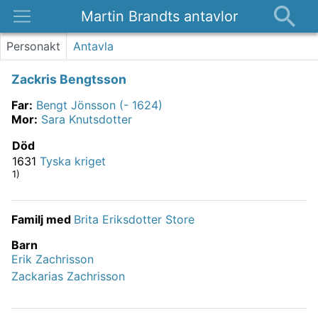
Martin Brandts antavlor
Platser
Personakt
Antavla
Nyheter
Zackris Bengtsson
Om
Far
:
Bengt Jönsson (- 1624)
Kontakt
Mor
:
Sara Knutsdotter
Död
1631
Tyska kriget
1)
Familj med
Brita Eriksdotter Store
Barn
Erik Zachrisson
Zackarias Zachrisson