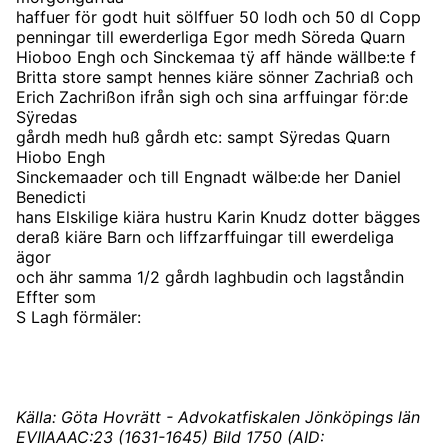
haffuer för godt huit sölffuer 50 lodh och 50 dl Copp
penningar till ewerderliga Egor medh Söreda Quarn
Hioboo Engh och Sinckemaa tÿ aff hände wällbe:te f
Britta store sampt hennes kiäre sönner Zachriaß och
Erich Zachrißon ifrån sigh och sina arffuingar för:de
Sÿredas
gårdh medh huß gårdh etc: sampt Sÿredas Quarn
Hiobo Engh
Sinckemaader och till Engnadt wälbe:de her Daniel
Benedicti
hans Elskilige kiära hustru Karin Knudz dotter bägges
deraß kiäre Barn och liffzarffuingar till ewerdeliga
ägor
och ähr samma 1/2 gårdh laghbudin och lagståndin
Effter som
S Lagh förmäler:
Källa: Göta Hovrätt - Advokatfiskalen Jönköpings län
EVIIAAAC:23 (1631-1645) Bild 1750 (AID: