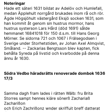
Noteringar
Hade ett säteri 1631 bildat av Adelöv och Humlefall,
medan Äpplehult norrgård brukades inom rå och rör.
Ägde Högsjöhult västergård Eksjö socken 1631, som
han kommit åt genom sin hustrus mormor, hans
hustrus systerson Lars Hård (död 1691) sålde
hemmanet 16841018 för 150 d.s.m. till Hans Georg
Mörner. Se sidorna 721 och 1067 i Frälsegodsen i
Sverige under Storhetstiden, av Johan Axel Almqvist,
Småland. -- Zackarias Bengtsson blev kapten, fick
behålla Syreda på livstid och kvarbodde på denna
ännu år 1630.
Södra Vedbo häradsrätts renoverade dombok 1636
17/3
Samma dagh fram lades i rätten Wälb: fru Brita
Storres sampt hennes kiäre sönerß Zachariaß
Zacharißon
och Erich Zachrißonz wnder skriffuit breff datterat