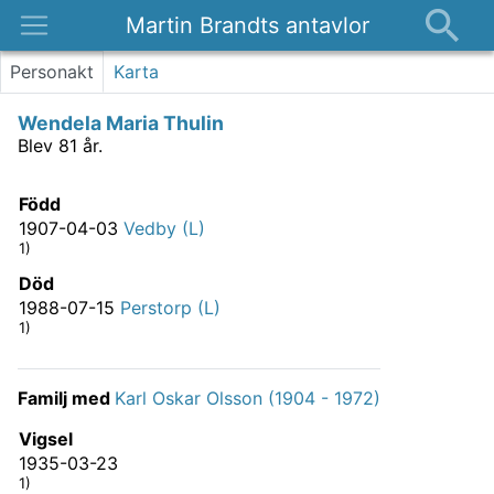
Martin Brandts antavlor
Platser
Personakt
Karta
Nyheter
Wendela Maria Thulin
Om
Blev 81 år.
Kontakt
Född
1907-04-03
Vedby (L)
1)
Död
1988-07-15
Perstorp (L)
1)
Familj med
Karl Oskar Olsson (1904 - 1972)
Vigsel
1935-03-23
1)