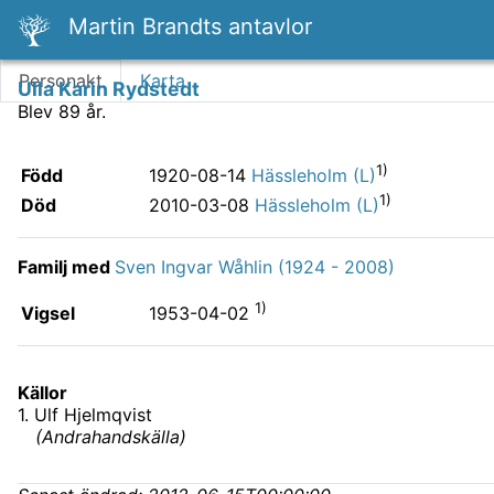
Martin Brandts antavlor
Personakt
Karta
Ulla Karin Rydstedt
Blev 89 år.
1)
Född
1920-08-14
Hässleholm (L)
1)
Död
2010-03-08
Hässleholm (L)
Familj med
Sven Ingvar Wåhlin (1924 - 2008)
1)
Vigsel
1953-04-02
Källor
1
.
Ulf Hjelmqvist
(
Andrahandskälla
)