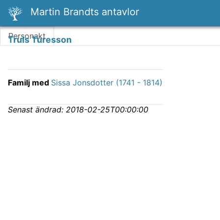
Martin Brandts antavlor
Personakt
Truls Turesson
Familj med
Sissa Jonsdotter (1741 - 1814)
Senast ändrad:
2018-02-25T00:00:00