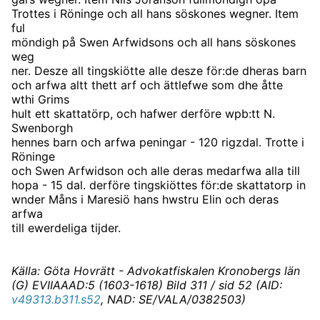
Trottes i Röninge och all hans söskones wegner. Item
ful
möndigh på Swen Arfwidsons och all hans söskones
weg
ner. Desze all tingskiötte alle desze för:de dheras barn
och arfwa altt thett arf och ättlefwe som dhe åtte
wthi Grims
hult ett skattatörp, och hafwer derföre wpb:tt N.
Swenborgh
hennes barn och arfwa peningar - 120 rigzdal. Trotte i
Röninge
och Swen Arfwidson och alle deras medarfwa alla till
hopa - 15 dal. derföre tingskiöttes för:de skattatorp in
wnder Måns i Maresiö hans hwstru Elin och deras
arfwa
till ewerdeliga tijder.
Källa: Göta Hovrätt - Advokatfiskalen Kronobergs län
(G) EVIIAAAD:5 (1603-1618) Bild 311 / sid 52 (AID:
v49313.b311.s52
, NAD: SE/VALA/0382503)