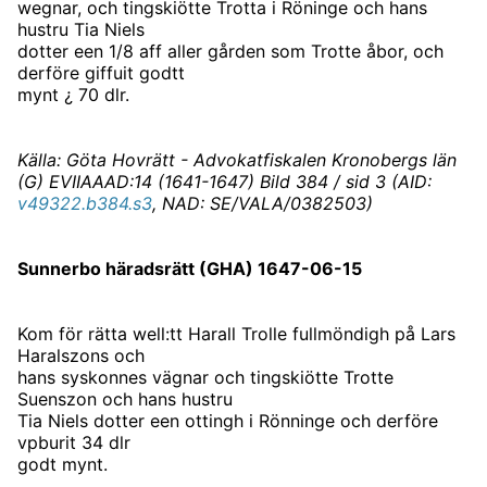
wegnar, och tingskiötte Trotta i Röninge och hans
hustru Tia Niels
dotter een 1/8 aff aller gården som Trotte åbor, och
derföre giffuit godtt
mynt ¿ 70 dlr.
Källa: Göta Hovrätt - Advokatfiskalen Kronobergs län
(G) EVIIAAAD:14 (1641-1647) Bild 384 / sid 3 (AID:
v49322.b384.s3
, NAD: SE/VALA/0382503)
Sunnerbo häradsrätt (GHA) 1647-06-15
Kom för rätta well:tt Harall Trolle fullmöndigh på Lars
Haralszons och
hans syskonnes vägnar och tingskiötte Trotte
Suenszon och hans hustru
Tia Niels dotter een ottingh i Rönninge och derföre
vpburit 34 dlr
godt mynt.