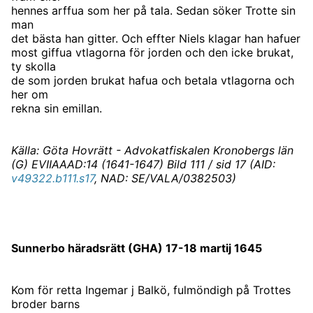
hennes arffua som her på tala. Sedan söker Trotte sin
man
det bästa han gitter. Och effter Niels klagar han hafuer
most giffua vtlagorna för jorden och den icke brukat,
ty skolla
de som jorden brukat hafua och betala vtlagorna och
her om
rekna sin emillan.
Källa: Göta Hovrätt - Advokatfiskalen Kronobergs län
(G) EVIIAAAD:14 (1641-1647) Bild 111 / sid 17 (AID:
v49322.b111.s17
, NAD: SE/VALA/0382503)
Sunnerbo häradsrätt (GHA) 17-18 martij 1645
Kom för retta Ingemar j Balkö, fulmöndigh på Trottes
broder barns