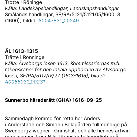
Trotte i Röninge
Källa: Landskapshandlingar, Landskapshandlingar
Smålands handlingar, SE/RA/5121/5121.05/1600: 3
(1600), bildid:
A0047831_00249
ÄL 1613-1315
Tråtte i Rönninge
Källa: Älvsborgs lösen 1613, Kommissariernas m.fl.
räkenskaper för den lokala uppbörden av Älvsborgs
lösen, SE/RA/5117/IV/27 (1613-1615), bildid:
A0066031_00231
Sunnerbo häradsrätt (GHA) 1616-09-25
Sammedagh kommo för retta her Anders
i Anderstadh och Simon i Bolagården fullmöndige på
Swenborgz wegner i Grimshult och alle hennes arfwin
gars wegner. Item Nils Jöranson fullmöndigh opå