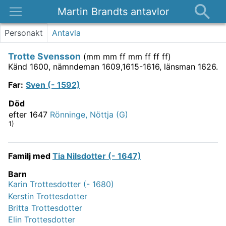
Martin Brandts antavlor
Platser
Personakt
Antavla
Nyheter
Trotte Svensson
(
mm mm ff mm ff ff ff
)
Om
Känd 1600, nämndeman 1609,1615-1616, länsman 1626.
Kontakt
Far
:
Sven (- 1592)
Död
efter 1647
Rönninge, Nöttja (G)
1)
Familj med
Tia Nilsdotter (- 1647)
Barn
Karin Trottesdotter (- 1680)
Kerstin Trottesdotter
Britta Trottesdotter
Elin Trottesdotter