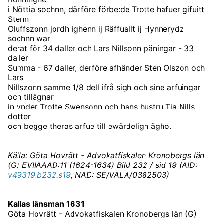
i Nöttia sochnn, därföre förbe:de Trotte hafuer gifuitt
Stenn
Oluffszonn jordh ighenn ij Räffuallt ij Hynnerydz
sochnn wär
derat för 34 daller och Lars Nillsonn päningar - 33
daller
Summa - 67 daller, derföre afhänder Sten Olszon och
Lars
Nillszonn samme 1/8 dell ifrå sigh och sine arfuingar
och tillägnar
in vnder Trotte Swensonn och hans hustru Tia Nills
dotter
och begge theras arfue till ewärdeligh ägho.
Källa: Göta Hovrätt - Advokatfiskalen Kronobergs län
(G) EVIIAAAD:11 (1624-1634) Bild 232 / sid 19 (AID:
v49319.b232.s19
, NAD: SE/VALA/0382503)
Kallas länsman 1631
Göta Hovrätt - Advokatfiskalen Kronobergs län (G)