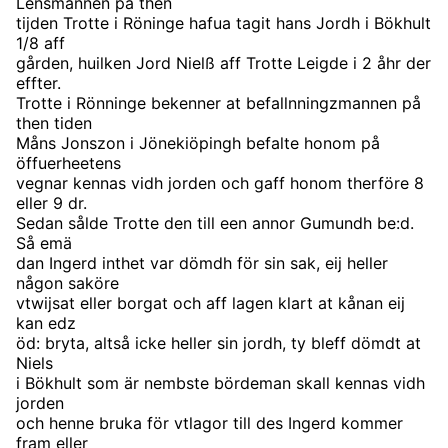
Lensmannen på then
tijden Trotte i Röninge hafua tagit hans Jordh i Bökhult
1/8 aff
gården, huilken Jord Nielß aff Trotte Leigde i 2 åhr der
effter.
Trotte i Rönninge bekenner at befallnningzmannen på
then tiden
Måns Jonszon i Jönekiöpingh befalte honom på
öffuerheetens
vegnar kennas vidh jorden och gaff honom therföre 8
eller 9 dr.
Sedan sålde Trotte den till een annor Gumundh be:d.
Så emä
dan Ingerd inthet var dömdh för sin sak, eij heller
någon saköre
vtwijsat eller borgat och aff lagen klart at kånan eij
kan edz
öd: bryta, altså icke heller sin jordh, ty bleff dömdt at
Niels
i Bökhult som är nembste bördeman skall kennas vidh
jorden
och henne bruka för vtlagor till des Ingerd kommer
fram eller