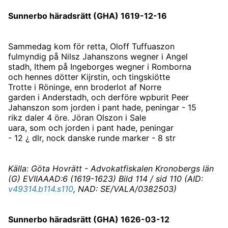
Sunnerbo häradsrätt (GHA) 1619-12-16
Sammedag kom för retta, Oloff Tuffuaszon
fulmyndig på Nilsz Jahanszons wegner i Angel
stadh, Ithem på Ingeborges wegner i Romborna
och hennes dötter Kijrstin, och tingskiötte
Trotte i Röninge, enn broderlot af Norre
garden i Anderstadh, och derföre wpburit Peer
Jahanszon som jorden i pant hade, peningar - 15
rikz daler 4 öre. Jöran Olszon i Sale
uara, som och jorden i pant hade, peningar
- 12 ¿ dlr, nock danske runde marker - 8 str
Källa: Göta Hovrätt - Advokatfiskalen Kronobergs län
(G) EVIIAAAD:6 (1619-1623) Bild 114 / sid 110 (AID:
v49314.b114.s110
, NAD: SE/VALA/0382503)
Sunnerbo häradsrätt (GHA) 1626-03-12