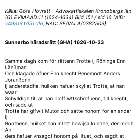
Källa: Göta Hovrätt - Advokatfiskalen Kronobergs län
(G) EVIIAAAD:11 (1624-1634) Bild 151 / sid 16 (AID:
v49319.b151.s16
, NAD: SE/VALA/0382503)
Sunnerbo häradsrätt (GHA) 1626-10-23
Samma dagh kom för rättenn Trotte ij Röninge Enn
Länßman
Och klagade öfuer Enn knecht Benemndt Anders
Jöranßonn
ij anderstadha, huilken hafuer skyllat Trotte, at han
waar
Schylldigh till at han bleff wttschrefuenn, till knecht,
och sade at
Trotte har gifwit Mutor och satte honom för en ander
ij
Roothenn, huilket han intett bewijsa kundhe, der medh
An
ders hafuer vnsagdt honom på lifuet, och sagdt at