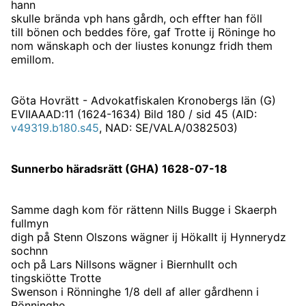
hann
skulle brända vph hans gårdh, och effter han föll
till bönen och beddes före, gaf Trotte ij Röninge ho
nom wänskaph och der liustes konungz fridh them
emillom.
Göta Hovrätt - Advokatfiskalen Kronobergs län (G)
EVIIAAAD:11 (1624-1634) Bild 180 / sid 45 (AID:
v49319.b180.s45
, NAD: SE/VALA/0382503)
Sunnerbo häradsrätt (GHA) 1628-07-18
Samme dagh kom för rättenn Nills Bugge i Skaerph
fullmyn
digh på Stenn Olszons wägner ij Hökallt ij Hynnerydz
sochnn
och på Lars Nillsons wägner i Biernhullt och
tingskiötte Trotte
Swenson i Rönninghe 1/8 dell af aller gårdhenn i
Rönninghe