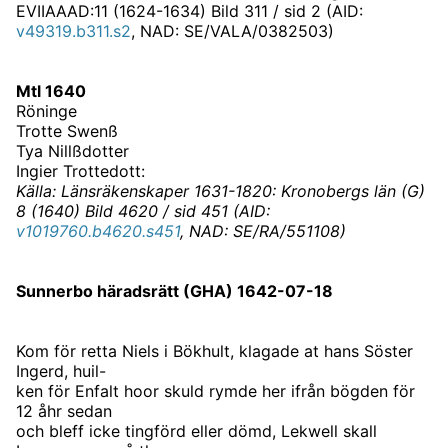
EVIIAAAD:11 (1624-1634) Bild 311 / sid 2 (AID:
v49319.b311.s2
, NAD: SE/VALA/0382503)
Mtl 1640
Röninge
Trotte Swenß
Tya Nillßdotter
Ingier Trottedott:
Källa: Länsräkenskaper 1631-1820: Kronobergs län (G)
8 (1640) Bild 4620 / sid 451 (AID:
v1019760.b4620.s451
, NAD: SE/RA/551108)
Sunnerbo häradsrätt (GHA) 1642-07-18
Kom för retta Niels i Bökhult, klagade at hans Söster
Ingerd, huil-
ken för Enfalt hoor skuld rymde her ifrån bögden för
12 åhr sedan
och bleff icke tingförd eller dömd, Lekwell skall