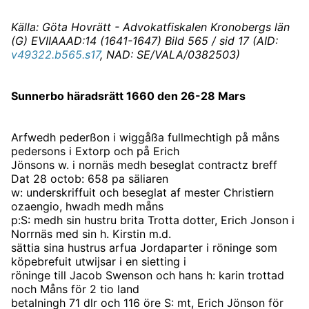
Källa: Göta Hovrätt - Advokatfiskalen Kronobergs län
(G) EVIIAAAD:14 (1641-1647) Bild 565 / sid 17 (AID:
v49322.b565.s17
, NAD: SE/VALA/0382503)
Sunnerbo häradsrätt 1660 den 26-28 Mars
Arfwedh pederßon i wiggåßa fullmechtigh på måns
pedersons i Extorp och på Erich
Jönsons w. i nornäs medh beseglat contractz breff
Dat 28 octob: 658 pa säliaren
w: underskriffuit och beseglat af mester Christiern
ozaengio, hwadh medh måns
p:S: medh sin hustru brita Trotta dotter, Erich Jonson i
Norrnäs med sin h. Kirstin m.d.
sättia sina hustrus arfua Jordaparter i röninge som
köpebrefuit utwijsar i en sietting i
röninge till Jacob Swenson och hans h: karin trottad
noch Måns för 2 tio land
betalningh 71 dlr och 116 öre S: mt, Erich Jönson för