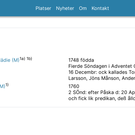
Platser
Nyheter
Om
Kontakt
1a) 1b)
1748 födda
lädie (M)
Fierde Söndagen i Adventet 
16 Decembr: ock kallades Tor
Larsson, Jöns Månson, Ander
1)
1760
(M)
2 SÖnd: efter Påska d: 20 Ap
och fick lik predikan, deß ål