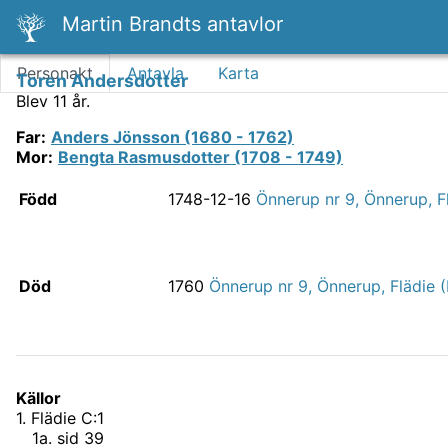
Martin Brandts antavlor
Personakt
Antavla
Karta
Toren Andersdotter
Blev 11 år.
Far
:
Anders Jönsson (1680 - 1762)
Mor
:
Bengta Rasmusdotter (1708 - 1749)
Född
1748-12-16
Önnerup nr 9, Önnerup, F
Död
1760
Önnerup nr 9, Önnerup, Flädie 
Källor
1
.
Flädie C:1
1
a
.
sid 39