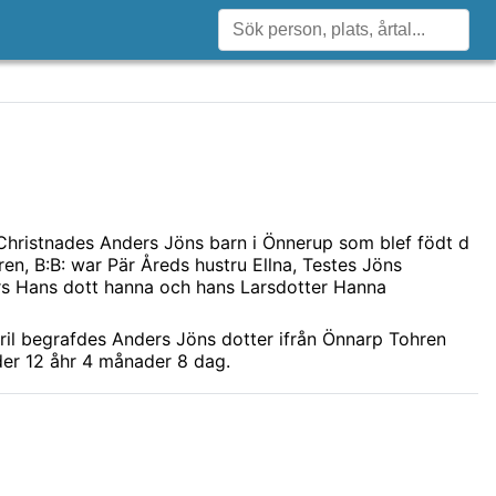
Christnades Anders Jöns barn i Önnerup som blef födt d
en, B:B: war Pär Åreds hustru Ellna, Testes Jöns
s Hans dott hanna och hans Larsdotter Hanna
ril begrafdes Anders Jöns dotter ifrån Önnarp Tohren
lder 12 åhr 4 månader 8 dag.