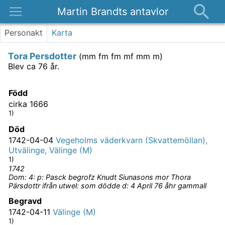
Martin Brandts antavlor
Platser
Personakt
Karta
Nyheter
Tora Persdotter
(
mm fm fm mf mm m
)
Om
Blev ca 76 år.
Kontakt
Född
cirka 1666
1)
Död
1742-04-04
Vegeholms väderkvarn (Skvattemöllan),
Utvälinge, Välinge (M)
1)
1742
Dom: 4: p: Pasck begrofz Knudt Siunasons mor Thora
Pärsdottr ifrån utwel: som dödde d: 4 April 76 åhr gammall
Begravd
1742-04-11
Välinge (M)
1)