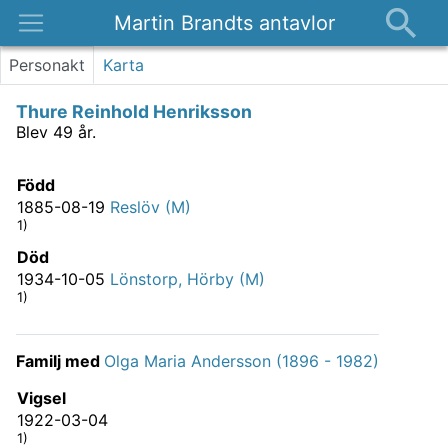
Martin Brandts antavlor
Platser
Personakt
Karta
Nyheter
Thure Reinhold Henriksson
Om
Blev 49 år.
Kontakt
Född
1885-08-19
Reslöv (M)
1)
Död
1934-10-05
Lönstorp, Hörby (M)
1)
Familj med
Olga Maria Andersson (1896 - 1982)
Vigsel
1922-03-04
1)