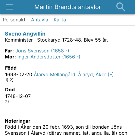
Martin Brandts antavlor
Platser
Personakt
Antavla
Karta
Nyheter
Sveno Angvillin
Om
Komminister i Stockaryd 1728-48.
Blev 55 år.
Kontakt
Far
:
Jöns Svensson (1658 -)
Mor
:
Inger Andersdotter (1656 -)
Född
1693-02-20
Ålaryd Mellangård, Ålaryd, Åker (F)
1) 2)
Död
1748-12-07
2)
Noteringar
Född i Åker den 20 febr. 1693, son till bonden Jöns
Svensson i Ålaryd (därav namnet, lat. anguilla, ål) och