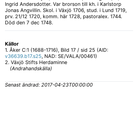
Ingrid Andersdotter. Var brorson till kh. i Karlstorp
Jonas Angvillin. Skol. i Växjö 1706, stud. i Lund 1719,
prv. 21/12 1720, komm. här 1728, pastoralex. 1744.
Död den 7 dec 1748.
Källor
1
.
Åker C:1 (1688-1716)
, Bild 17 / sid 25 (AID:
v36639.b17.s25
, NAD: SE/VALA/00461)
2
.
Växjö Stifts Herdaminne
(
Andrahandskälla
)
Senast ändrad:
2017-04-23T00:00:00