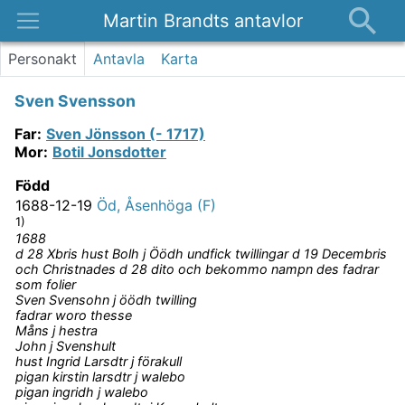
Martin Brandts antavlor
Platser
Personakt
Antavla
Karta
Nyheter
Sven Svensson
Om
Far
:
Sven Jönsson (- 1717)
Kontakt
Mor
:
Botil Jonsdotter
Född
1688-12-19
Öd, Åsenhöga (F)
1)
1688
d 28 Xbris hust Bolh j Öödh undfick twillingar d 19 Decembris
och Christnades d 28 dito och bekommo nampn des fadrar
som folier
Sven Svensohn j öödh twilling
fadrar woro thesse
Måns j hestra
John j Svenshult
hust Ingrid Larsdtr j förakull
pigan kirstin larsdtr j walebo
pigan ingridh j walebo