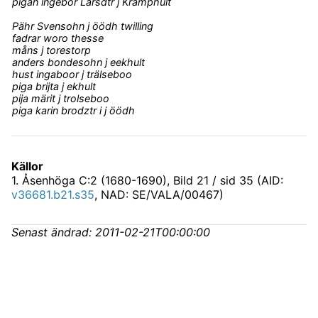
pigan ingebor Larsdtr j Kramphult
Pähr Svensohn j öödh twilling
fadrar woro thesse
måns j torestorp
anders bondesohn j eekhult
hust ingaboor j trälseboo
piga brijta j ekhult
pija märit j trolseboo
piga karin brodztr i j öödh
Källor
1
.
Åsenhöga C:2 (1680-1690)
, Bild 21 / sid 35 (AID:
v36681.b21.s35
, NAD: SE/VALA/00467)
Senast ändrad:
2011-02-21T00:00:00