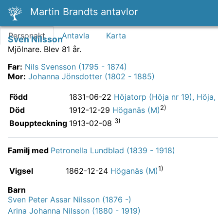
Martin Brandts antavlor
Personakt
Antavla
Karta
Sven Nilsson
Mjölnare.
Blev 81 år.
Far
:
Nils Svensson (1795 - 1874)
Mor
:
Johanna Jönsdotter (1802 - 1885)
Född
1831-06-22
Höjatorp (Höja nr 19), Höja,
2)
Död
1912-12-29
Höganäs (M)
3)
Bouppteckning
1913-02-08
Familj med
Petronella Lundblad (1839 - 1918)
1)
Vigsel
1862-12-24
Höganäs (M)
Barn
Sven Peter Assar Nilsson (1876 -)
Arina Johanna Nilsson (1880 - 1919)