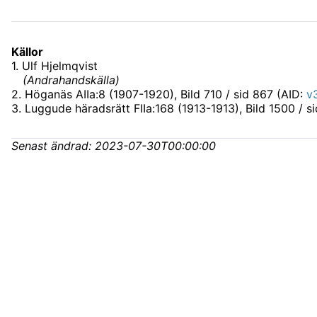
Källor
1
.
Ulf Hjelmqvist
(
Andrahandskälla
)
2
.
Höganäs AIIa:8 (1907-1920)
, Bild 710 / sid 867 (AID:
v
3
.
Luggude häradsrätt FIIa:168 (1913-1913)
, Bild 1500 / s
Senast ändrad:
2023-07-30T00:00:00