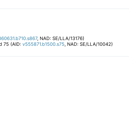
360631.b710.s867
, NAD: SE/LLA/13176)
id 75 (AID:
v555871.b1500.s75
, NAD: SE/LLA/10042)