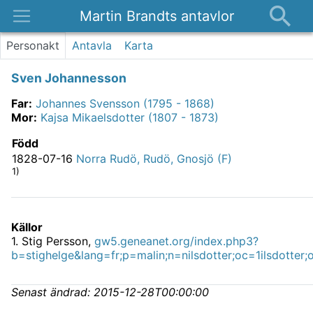
Martin Brandts antavlor
Platser
Personakt
Antavla
Karta
Nyheter
Sven Johannesson
Om
Far
:
Johannes Svensson (1795 - 1868)
Kontakt
Mor
:
Kajsa Mikaelsdotter (1807 - 1873)
Född
1828-07-16
Norra Rudö, Rudö, Gnosjö (F)
1)
Källor
1
.
Stig Persson,
gw5.geneanet.org/index.php3?
b=stighelge&lang=fr;p=malin;n=nilsdotter;oc=1ilsdotter;
Senast ändrad:
2015-12-28T00:00:00