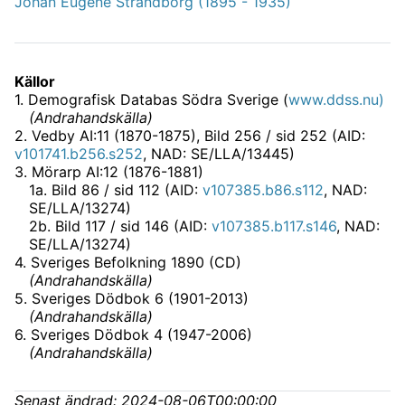
Johan Eugene Strandborg (1895 - 1935)
Källor
1
.
Demografisk Databas Södra Sverige (
www.ddss.nu)
(
Andrahandskälla
)
2
.
Vedby AI:11 (1870-1875)
, Bild 256 / sid 252 (AID:
v101741.b256.s252
, NAD: SE/LLA/13445)
3
.
Mörarp AI:12 (1876-1881)
1
a
.
Bild 86 / sid 112 (AID:
v107385.b86.s112
, NAD:
SE/LLA/13274)
2
b
.
Bild 117 / sid 146 (AID:
v107385.b117.s146
, NAD:
SE/LLA/13274)
4
.
Sveriges Befolkning 1890 (CD)
(
Andrahandskälla
)
5
.
Sveriges Dödbok 6 (1901-2013)
(
Andrahandskälla
)
6
.
Sveriges Dödbok 4 (1947-2006)
(
Andrahandskälla
)
Senast ändrad:
2024-08-06T00:00:00