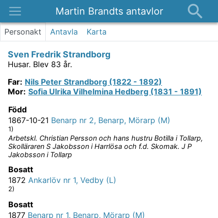
Martin Brandts antavlor
Platser
Personakt
Antavla
Karta
Nyheter
Sven Fredrik Strandborg
Om
Husar.
Blev 83 år.
Kontakt
Far
:
Nils
Peter
Strandborg (1822 - 1892)
Mor
:
Sofia
Ulrika Vilhelmina Hedberg (1831 - 1891)
Född
1867-10-21
Benarp nr 2, Benarp, Mörarp (M)
1)
Arbetskl. Christian Persson och hans hustru Botilla i Tollarp,
Skolläraren S Jakobsson i Harrlösa och f.d. Skomak. J P
Jakobsson i Tollarp
Bosatt
1872
Ankarlöv nr 1, Vedby (L)
2)
Bosatt
1877
Benarp nr 1, Benarp, Mörarp (M)