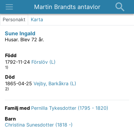
Martin Brandts antavlor
Platser
Personakt
Karta
Nyheter
Sune Ingald
Om
Husar.
Blev 72 år.
Kontakt
Född
1792-11-24
Förslöv (L)
1)
Död
1865-04-25
Vejby, Barkåkra (L)
2)
Familj med
Pernilla Tykesdotter (1795 - 1820)
Barn
Christina Sunesdotter (1818 -)