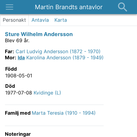
Martin Brandts antavlor
Platser
Personakt
Antavla
Karta
Nyheter
Sture Wilhelm Andersson
Om
Blev 69 år.
Kontakt
Far
:
Carl Ludvig Andersson (1872 - 1970)
Mor
:
Ida
Karolina Andersson (1879 - 1949)
Född
1908-05-01
Död
1977-07-08
Kvidinge (L)
Familj med
Marta Teresia (1910 - 1994)
Noteringar