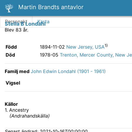
Martin Brandts antavlor
Personakt
Karta
Stella B Londahl
Blev 83 år.
1)
Född
1894-11-02
New Jersey, USA
Död
1978-05
Trenton, Mercer County, New Je
Familj med
John Edwin Londahl (1901 - 1961)
Vigsel
Källor
1
.
Ancestry
(
Andrahandskälla
)
Senast ändrad:
2021-10-16T00:00:00