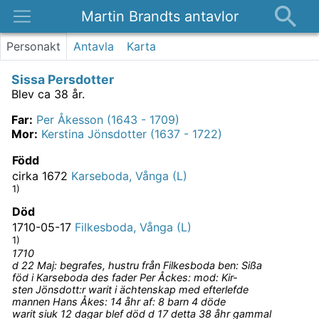
Martin Brandts antavlor
Platser
Personakt
Antavla
Karta
Nyheter
Sissa Persdotter
Om
Blev ca 38 år.
Kontakt
Far
:
Per Åkesson (1643 - 1709)
Mor
:
Kerstina Jönsdotter (1637 - 1722)
Född
cirka 1672
Karseboda, Vånga (L)
1)
Död
1710-05-17
Filkesboda, Vånga (L)
1)
1710
d 22 Maj: begrafes, hustru från Filkesboda ben: Sißa
föd i Karseboda des fader Per Åckes: mod: Kir-
sten Jönsdott:r warit i ächtenskap med efterlefde
mannen Hans Åkes: 14 åhr af: 8 barn 4 döde
warit siuk 12 dagar blef död d 17 detta 38 åhr gammal