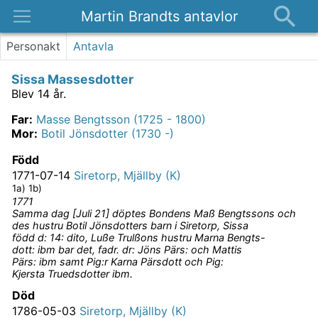
Martin Brandts antavlor
Platser
Personakt
Antavla
Nyheter
Sissa Massesdotter
Om
Blev 14 år.
Kontakt
Far
:
Masse Bengtsson (1725 - 1800)
Mor
:
Botil Jönsdotter (1730 -)
Född
1771-07-14
Siretorp, Mjällby (K)
1a) 1b)
1771
Samma dag [Juli 21] döptes Bondens Maß Bengtssons och
des hustru Botil Jönsdotters barn i Siretorp, Sissa
född d: 14: dito, Luße Trulßons hustru Marna Bengts-
dott: ibm bar det, fadr. dr: Jöns Pärs: och Mattis
Pärs: ibm samt Pig:r Karna Pärsdott och Pig:
Kjersta Truedsdotter ibm.
Död
1786-05-03
Siretorp, Mjällby (K)