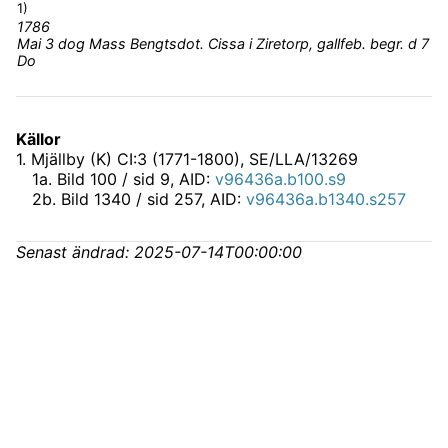
1)
1786
Mai 3 dog Mass Bengtsdot. Cissa i Ziretorp, gallfeb. begr. d 7
Do
Källor
1
.
Mjällby (K) CI:3 (1771-1800), SE/LLA/13269
1
a
.
Bild 100 / sid 9, AID:
v96436a.b100.s9
2
b
.
Bild 1340 / sid 257, AID:
v96436a.b1340.s257
Senast ändrad:
2025-07-14T00:00:00