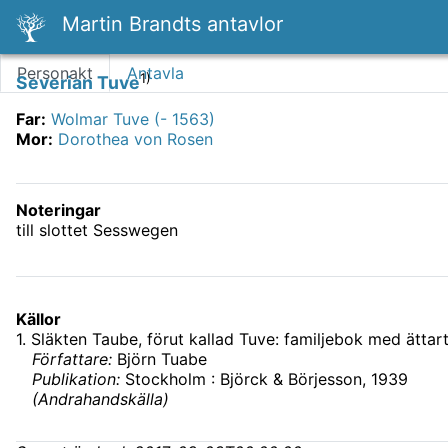
Martin Brandts antavlor
Personakt
Antavla
1)
Severian Tuve
Far
:
Wolmar Tuve (- 1563)
Mor
:
Dorothea von Rosen
Noteringar
till slottet Sesswegen
Källor
1
.
Släkten Taube, förut kallad Tuve: familjebok med ättarta
Författare:
Björn Tuabe
Publikation:
Stockholm : Björck & Börjesson, 1939
(
Andrahandskälla
)