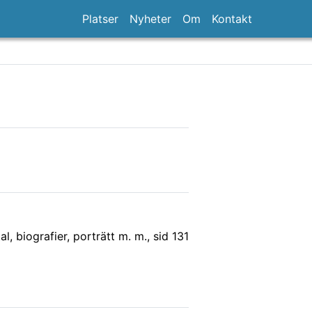
Platser
Nyheter
Om
Kontakt
l, biografier, porträtt m. m.
, sid 131