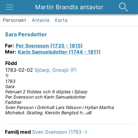
Martin Brandts antavlor
Platser
Personakt
Antavla
Karta
Nyheter
Sara Persdotter
Om
Far
:
Per Svensson (1735 - 1815)
Kontakt
Mor
:
Karin Samuelsdotter (1744 - 1811)
Född
1783-02-02
Sjöarp, Gnosjö (F)
1)
1783
Sara
Februari 2 föddes och 9 döptes i Sjöarp
Per Svensson och Karin Samuelsdotter
Faddrar:
Sven Persson i Grimhult Lars Nilsson i Hyltan Martha
Michelsd. Skatteg. Kierstin Bengtsd h:..ulll
Familj med
Sven Svensson (1783 -)