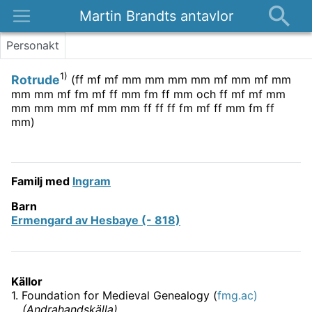
Martin Brandts antavlor
Platser
Personakt
Nyheter
1)
Rotrude
(
ff mf mf mm mm mm mm mf mm mf mm
Om
mm mm mf fm mf ff mm fm ff mm och ff mf mf mm
mm mm mm mf mm mm ff ff ff fm mf ff mm fm ff
Kontakt
mm
)
Familj med
Ingram
Barn
Ermengard av Hesbaye (- 818)
Källor
1
.
Foundation for Medieval Genealogy (
fmg.ac)
(
Andrahandskälla
)