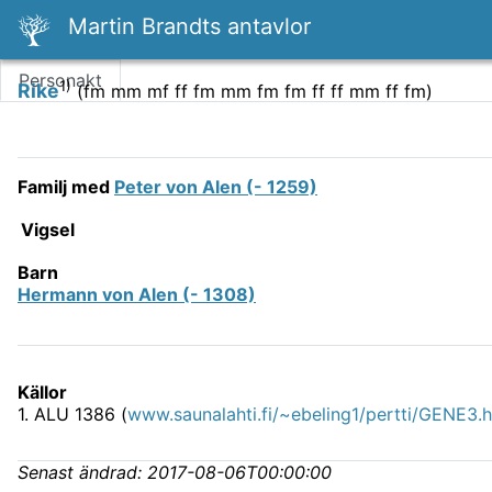
Martin Brandts antavlor
Personakt
1)
Rike
(
fm mm mf ff fm mm fm fm ff ff mm ff fm
)
Familj med
Peter von Alen (- 1259)
Vigsel
Barn
Hermann von Alen (- 1308)
Källor
1
.
ALU 1386 (
www.saunalahti.fi/~ebeling1/pertti/GENE3.
Senast ändrad:
2017-08-06T00:00:00